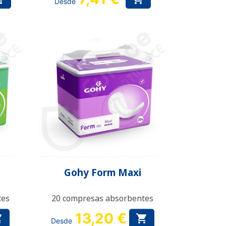
Desde
Vista rápida

Gohy Form Maxi
tes
20 compresas absorbentes
13,20 €


Desde