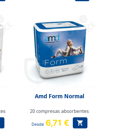
Vista rápida

Amd Form Normal
tes
20 compresas absorbentes
6,71 €


Desde