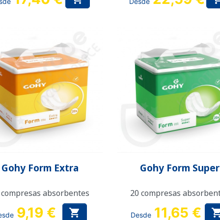
sde
Desde
Vista rápida
Vista rápida


Gohy Form Extra
Gohy Form Super
 compresas absorbentes
20 compresas absorben
9,19 €
11,65 €

esde
Desde