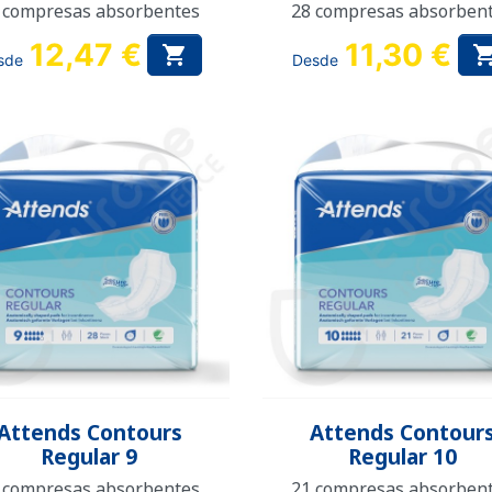
 compresas absorbentes
28 compresas absorben
12,47 €
11,30 €

sde
Desde
Vista rápida
Vista rápida


Attends Contours
Attends Contour
Regular 9
Regular 10
 compresas absorbentes
21 compresas absorben