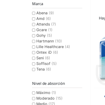
COMPRESA FEMENINA
CULOTE DE PLÁSTICO
HIGIENE Y CUIDADO
PAÑAL
COMPRESA 
CULOTE D
CAMBIO
BAB
Marca
CON DISEÑO ANATÓMICO
CON DISEÑO
Abena
(9)
Hay
Amd
(6)
Attends
(7)
Gcare
(1)
Gohy
(5)
Hartmann
(10)
Lille Healthcare
(4)
PAÑAL DE PISCINA PARA
AYUDA A LA
BAÑADOR
BAÑADOR P
QUITAMA
PIJ
Ontex iD
(6)
CONTINENCIA
NIÑOS
OLO
Seni
(6)
Soffisof
(5)
Tena
(6)
Nivel de absorción
Máximo
(1)
HIGIENE Y CUIDADO PARA
Moderado
(15)
NIÑOS
Medio
(17)