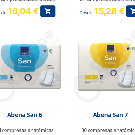
16,04 €
15,28 €

sde
Desde
Vista rápida
Vista rápida


Abena San 6
Abena San 7
4 compresas anatómicas
30 compresas anatómic