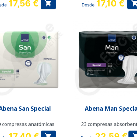
17,56 €
17,10 €

sde
Desde
Vista rápida
Vista rápida


Abena San Special
Abena Man Specia
0 compresas anatómicas
23 compresas absorben
17,40 €
22,59 €
