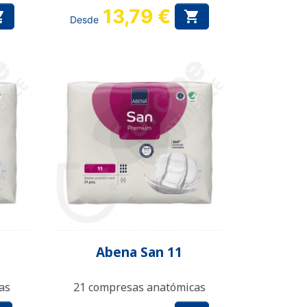
13,79 €


Desde
Vista rápida

Abena San 11
as
21 compresas anatómicas