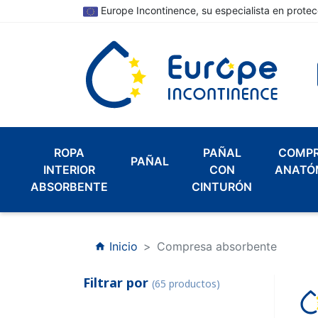
Europe Incontinence, su especialista en protec
ROPA
PAÑAL
COMP
PAÑAL
INTERIOR
CON
ANATÓ
ABSORBENTE
CINTURÓN
Inicio
Compresa absorbente
home
Filtrar por
(65 productos)