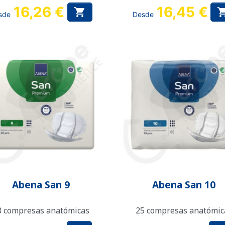
16,26 €
16,45 €

sde
Desde
Vista rápida
Vista rápida


Abena San 9
Abena San 10
8 compresas anatómicas
25 compresas anatómic