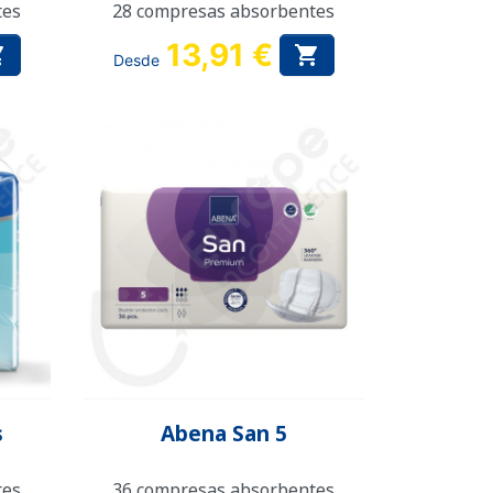
tes
28 compresas absorbentes
13,91 €


Desde
Vista rápida

s
Abena San 5
tes
36 compresas absorbentes