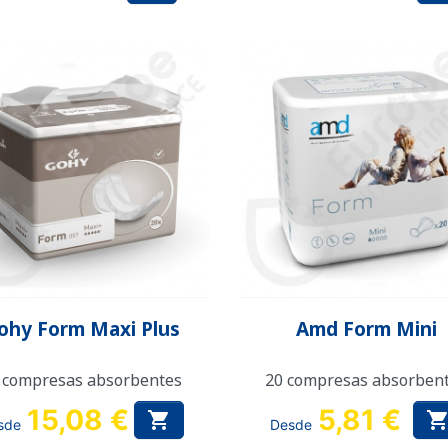
Vista rápida
Vista rápida


ohy Form Maxi Plus
Amd Form Mini
 compresas absorbentes
20 compresas absorben
15,08 €
5,81 €

sde
Desde