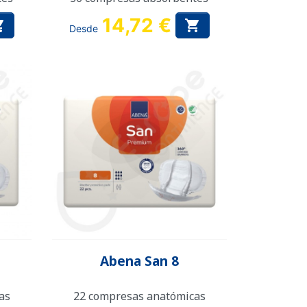
14,72 €


Desde
Vista rápida

Abena San 8
as
22 compresas anatómicas