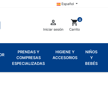
Español
0

shopping_cart
Iniciar sesión
Carrito
PRENDAS Y
HIGIENE Y
NIÑOS
OR
COMPRESAS
ACCESORIOS
Y
ESPECIALIZADAS
BEBÉS