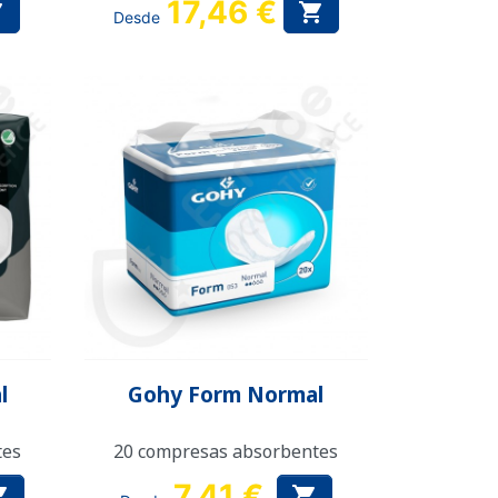
17,46 €


Desde
Vista rápida

l
Gohy Form Normal
tes
20 compresas absorbentes
7,41 €

