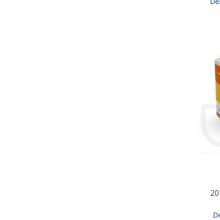
De
20
D