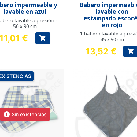
Vista rápida
Vista rápida


bero impermeable y
Babero impermeabl
lavable en azul
lavable con
estampado escoc
abero lavable a presión -
en rojo
50 x 90 cm
1 babero lavable a presi
11,01 €

45 x 90 cm
Precio
13,52 €

Precio
 EXISTENCIAS

Sin existencias