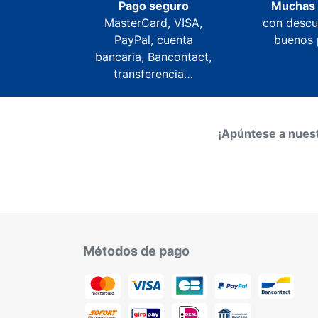
Pago seguro
Muchas
MasterCard, VISA,
con descu
PayPal, cuenta
buenos 
bancaria, Bancontact,
transferencia…
¡Apúntese a nuest
Métodos de pago