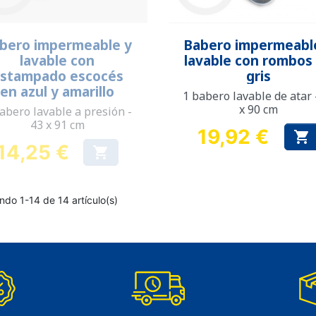
Vista rápida
Vista rápida


bero impermeable y
Babero impermeabl
lavable con
lavable con rombos
stampado escocés
gris
en azul y amarillo
1 babero lavable de atar 
x 90 cm
abero lavable a presión -
43 x 91 cm
19,92 €

Precio
14,25 €

Precio
ndo 1-14 de 14 artículo(s)