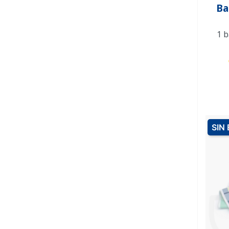
Ba
1 b
SIN