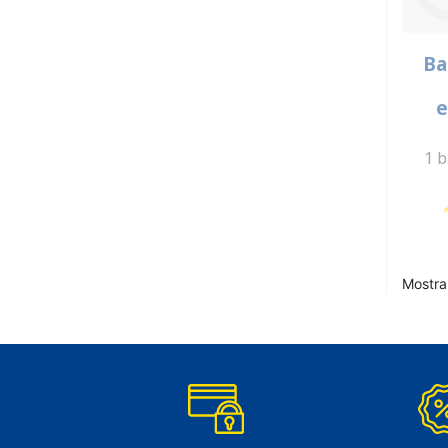
Ba
e
1 b
Mostra