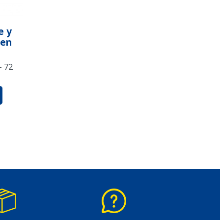
e y
 en
- 72