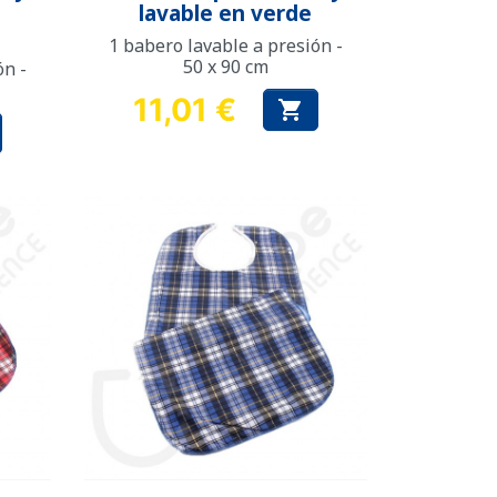
lavable en verde
1 babero lavable a presión -
50 x 90 cm
ón -
11,01 €

Precio