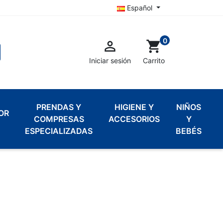
Español
0

shopping_cart
Iniciar sesión
Carrito
PRENDAS Y
HIGIENE Y
NIÑOS
OR
COMPRESAS
ACCESORIOS
Y
ESPECIALIZADAS
BEBÉS