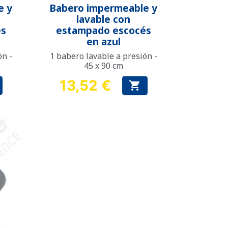
Vista rápida

e y
Babero impermeable y
lavable con
és
estampado escocés
en azul
ón -
1 babero lavable a presión -
45 x 90 cm
13,52 €

Precio