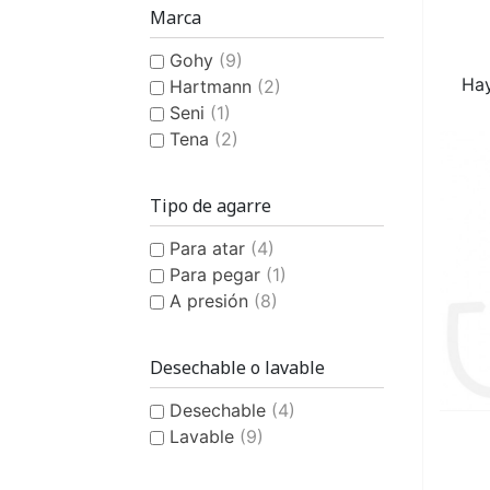
COMPRESA FEMENINA
CULOTE DE PLÁSTICO
HIGIENE Y CUIDADO
PAÑAL
COMPRESA 
CULOTE D
CAMBIO
BAB
Marca
CON DISEÑO ANATÓMICO
CON DISEÑO
Gohy
(9)
Hay
Hartmann
(2)
Seni
(1)
Tena
(2)
Tipo de agarre
PAÑAL DE PISCINA PARA
AYUDA A LA
BAÑADOR
BAÑADOR P
QUITAMA
PIJ
CONTINENCIA
NIÑOS
OLO
Para atar
(4)
Para pegar
(1)
A presión
(8)
Desechable o lavable
Desechable
(4)
HIGIENE Y CUIDADO PARA
Lavable
(9)
NIÑOS