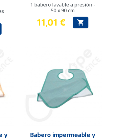
1 babero lavable a presión -
50 x 90 cm
es
11,01 €

Precio
Vista rápida

e y
Babero impermeable y