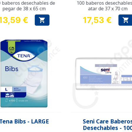
 baberos desechables de
100 baberos desechable
pegar de 38 x 65 cm
atar de 37 x 70 cm
13,59 €
17,53 €


Precio
Precio
Vista rápida
Vista rápida


Tena Bibs - LARGE
Seni Care Babero
Desechables - 10