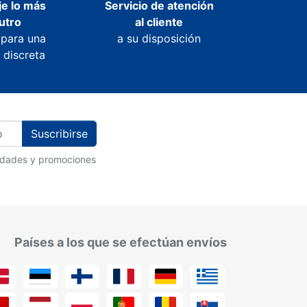
e lo más
Servicio de atención
utro
al cliente
 para una
a su disposición
 discreta
Suscribirse
vedades y promociones
Países a los que se efectúan envíos