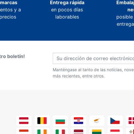
 marcas
Entrega rápida
Embalaj
entos y a
en pocos días
ne
precios
laborables
posible
entrega
ro boletín!
Manténgase al tanto de las noticias, no
más recientes, entre otros.