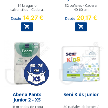
14 bragas o
32 pañales - Cadera:
calzoncillos - Cadera:
40-60 cm
40-70 cm
14,27 €
20,17 €
Desde
Desde


Abena Pants
Seni Kids Junior
Junior 2 - XS
18 prendas de ropa
30 pañales de bebés /