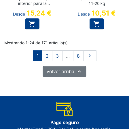
interior para la
11-20 kg
incontinencia - Cadera:
15,24 €
10,51 €
50-75 cm
Desde
Desde


Mostrando 1-24 de 171 artículo(s)
Siguiente
1
2
3
…
8


Volver arriba
Pago seguro