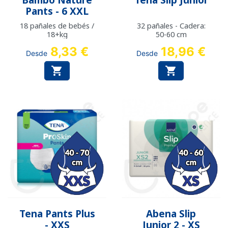
Bambo Nature
Tena Slip Junior
Pants - 6 XXL
18 pañales de bebés /
32 pañales - Cadera:
18+kg
50-60 cm
8,33 €
18,96 €
Desde
Desde


Tena Pants Plus
Abena Slip
- XXS
Junior 2 - XS