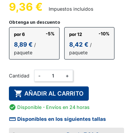
9,36 €
Impuestos incluidos
Obtenga un descuento
-5%
-10%
por 6
por 12
8,89 €
8,42 €
/
/
paquete
paquete
Cantidad
-
+

AÑADIR AL CARRITO

Disponible
- Envíos en 24 horas
straighten
Disponibles en los siguientes tallas