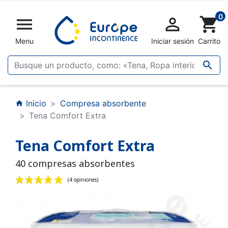
0


shopping_cart
Menu
Iniciar sesión
Carrito

Inicio
Compresa absorbente
home
Tena Comfort Extra
Tena Comfort Extra
40 compresas absorbentes
(4 opiniones)