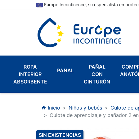
Europe Incontinence, su especialista en protec
ROPA
PAÑAL
COMP
PAÑAL
INTERIOR
CON
ANATÓ
ABSORBENTE
CINTURÓN
Inicio
Niños y bebés
Culote de a
home
Culote de aprendizaje y bañador 2 en
SIN EXISTENCIAS