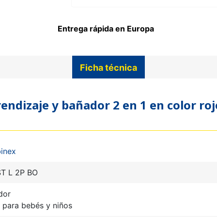
Entrega rápida en Europa
Ficha técnica
prendizaje y bañador 2 en 1 en color r
inex
T L 2P BO
dor
 para bebés y niños