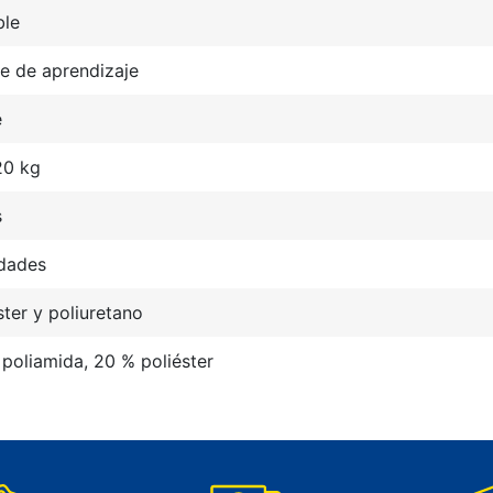
ble
e de aprendizaje
e
20 kg
s
idades
ster y poliuretano
poliamida, 20 % poliéster