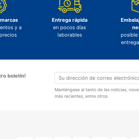
 marcas
Entrega rápida
Embalaj
entos y a
en pocos días
ne
precios
laborables
posible
entrega
ro boletín!
Manténgase al tanto de las noticias, no
más recientes, entre otros.