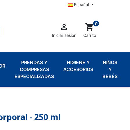
Español
0

shopping_cart
Iniciar sesión
Carrito
PRENDAS Y
HIGIENE Y
NIÑOS
OR
COMPRESAS
ACCESORIOS
Y
ESPECIALIZADAS
BEBÉS
orporal - 250 ml