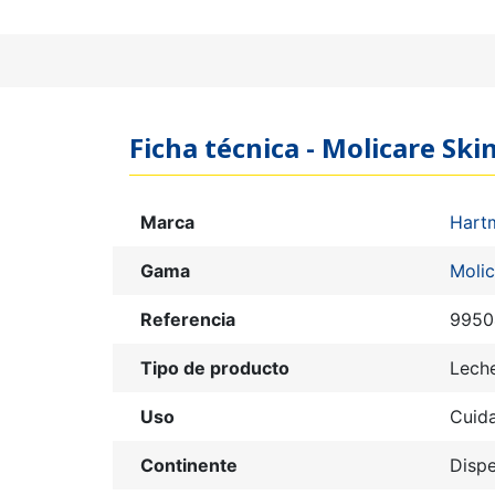
Ficha técnica - Molicare Ski
Marca
Hart
Gama
Molic
Referencia
9950
Tipo de producto
Lech
Uso
Cuid
Continente
Disp