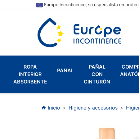
Europe Incontinence, su especialista en protec
ROPA
PAÑAL
COMP
PAÑAL
INTERIOR
CON
ANATÓ
ABSORBENTE
CINTURÓN
Inicio
Higiene y accesorios
Higie
home