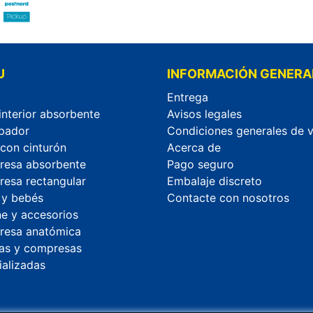
U
INFORMACIÓN GENERA
Entrega
interior absorbente
Avisos legales
pador
Condiciones generales de 
 con cinturón
Acerca de
esa absorbente
Pago seguro
esa rectangular
Embalaje discreto
 y bebés
Contacte con nosotros
ne y accesorios
esa anatómica
as y compresas
ializadas