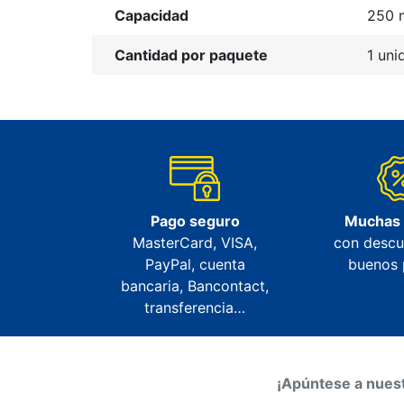
Capacidad
250 
Cantidad por paquete
1 uni
Pago seguro
Muchas
MasterCard, VISA,
con descu
PayPal, cuenta
buenos 
bancaria, Bancontact,
transferencia…
¡Apúntese a nuest