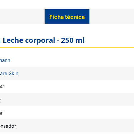
Ficha técnica
n Leche corporal - 250 ml
mann
are Skin
41
e
ar
ensador