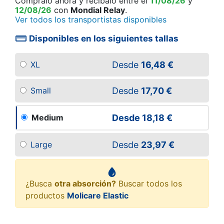
Cómpralo ahora
y recíbalo
entre el
11/08/26
y
12/08/26
con
Mondial Relay
.
Ver todos los transportistas disponibles
straighten
Disponibles en los siguientes tallas
Desde
16,48 €
XL
Desde
17,70 €
Small
Desde
18,18 €
Medium
Desde
23,97 €
Large
¿Busca
otra absorción?
Buscar todos los
productos
Molicare Elastic