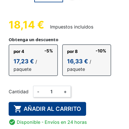
18,14 €
Impuestos incluidos
Obtenga un descuento
-5%
-10%
por 4
por 8
17,23 €
16,33 €
/
/
paquete
paquete
Cantidad
-
+

AÑADIR AL CARRITO

Disponible
- Envíos en 24 horas