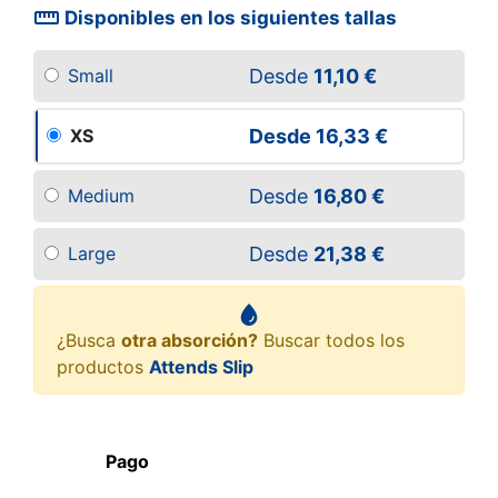
straighten
Disponibles en los siguientes tallas
Desde
11,10 €
Small
Desde
16,33 €
XS
Desde
16,80 €
Medium
Desde
21,38 €
Large
¿Busca
otra absorción?
Buscar todos los
productos
Attends Slip
Pago