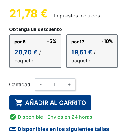
21,78 €
Impuestos incluidos
Obtenga un descuento
-5%
-10%
por 6
por 12
20,70 €
19,61 €
/
/
paquete
paquete
Cantidad
-
+

AÑADIR AL CARRITO

Disponible
- Envíos en 24 horas
straighten
Disponibles en los siguientes tallas