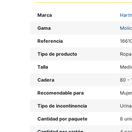
Marca
Hart
Gama
Molic
Referencia
1661
Tipo de producto
Ropa 
Talla
Medi
Cadera
80 -
Recomendable para
Muje
Tipo de incontinencia
Urina
Cantidad por paquete
8 un
Cantidad por cartón
4 pa