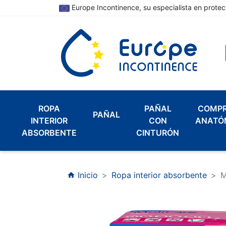
Europe Incontinence, su especialista en protec
ROPA
PAÑAL
COMP
PAÑAL
INTERIOR
CON
ANATÓ
ABSORBENTE
CINTURÓN
Inicio
Ropa interior absorbente
M
home