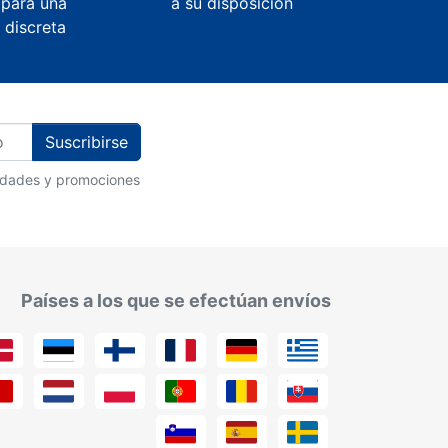
 para una
a su disposición
 discreta
Suscribirse
vedades y promociones
Países a los que se efectúan envíos