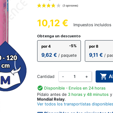
MASCULINA
E ALGODÓN
 FÁCIL
ERO
CULOTE DE PLÁSTICO
ROPA INTERIOR DE
GUANTES DE
ALARMA D
CULOTE D
PAÑAL L
 ANATÓMICO
EXPLORACIÓN
PARA NIÑOS
SUJECIÓN
PARA
AD
10,12 €
Impuestos incluidos
(3 opiniones)
Obtenga un descuento
-5%
por 4
por 8
ARA NIÑOS
NCHAS Y
AMA
DESINFECCIÓN DE MANOS
PAÑAL LAVABLE PARA
BODY
PIJAMA 
MONO D
COMPL
9,62 €
9,11 €
/ paquete
/ pa
RES
Y SUPERFICIES
NIÑOS
ALIM

A
Cantidad
-
+

Disponible
- Envíos en 24 horas
Pídalo antes de
3 horas y 48 minutos
y
Mondial Relay
.
Ver todos los transportistas disponible