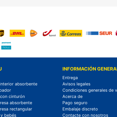
U
INFORMACIÓN GENERA
Entrega
interior absorbente
Avisos legales
pador
Condiciones generales de 
 con cinturón
Acerca de
esa absorbente
Pago seguro
esa rectangular
Embalaje discreto
 y bebés
Contacte con nosotros