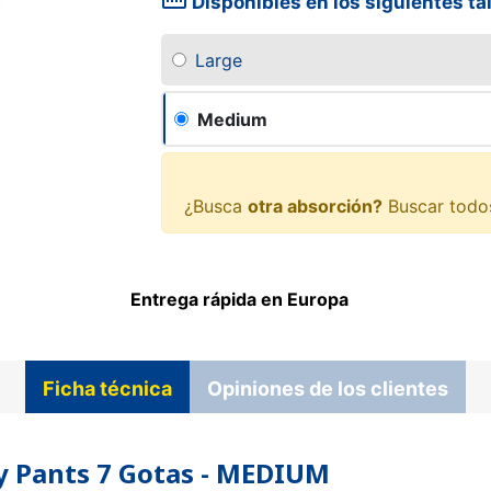
straighten
Disponibles en los siguientes ta
Large
Medium
¿Busca
otra absorción?
Buscar todo
Entrega rápida en Europa
Ficha técnica
Opiniones de los clientes
dy Pants 7 Gotas - MEDIUM