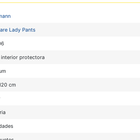
mann
are Lady Pants
06
interior protectora
um
 120 cm
r
ria
idades
quetes