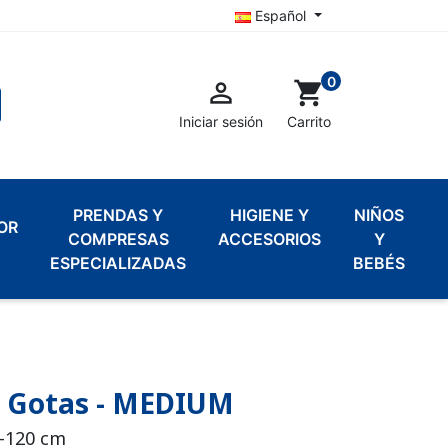
Español
0

shopping_cart
Iniciar sesión
Carrito
PRENDAS Y
HIGIENE Y
NIÑOS
OR
COMPRESAS
ACCESORIOS
Y
ESPECIALIZADAS
BEBÉS
7 Gotas - MEDIUM
0-120 cm