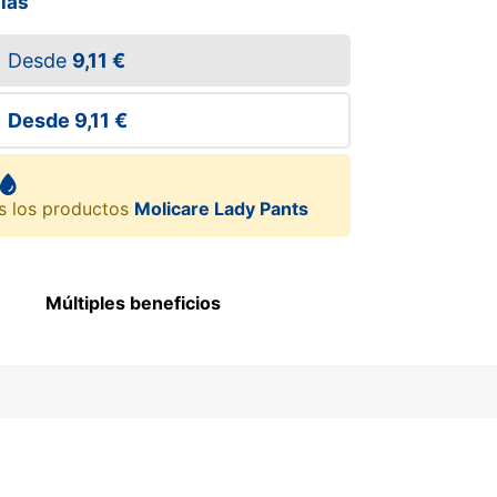
llas
Desde
9,11 €
Desde
9,11 €
s los productos
Molicare Lady Pants
Múltiples beneficios