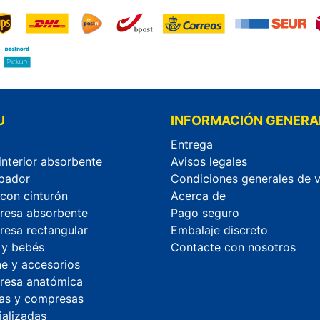
U
INFORMACIÓN GENERA
Entrega
interior absorbente
Avisos legales
pador
Condiciones generales de 
 con cinturón
Acerca de
esa absorbente
Pago seguro
esa rectangular
Embalaje discreto
 y bebés
Contacte con nosotros
ne y accesorios
esa anatómica
as y compresas
ializadas