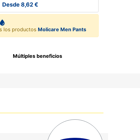
Desde
8,62 €
s los productos
Molicare Men Pants
Múltiples beneficios