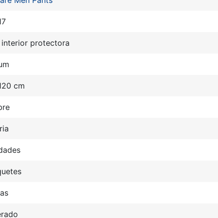
care Men Pants
17
interior protectora
um
 120 cm
re
ria
idades
quetes
tas
rado