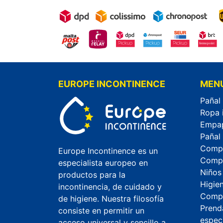
EUROPE INCONTINENCE
MEN
Pañal
Ropa 
Empa
Pañal
Compr
Europe Incontinence es un
Compr
especialista europeo en
Niños
productos para la
Higie
incontinencia, de cuidado y
Compr
de higiene. Nuestra filosofía
Prend
consiste en permitir un
espec
acceso universal y sencillo a