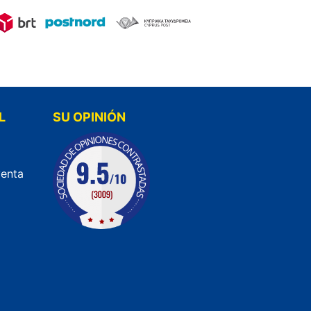
L
SU OPINIÓN
venta