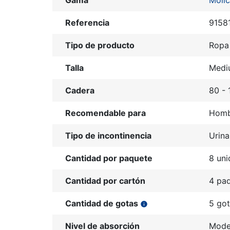
Gama
Moli
Referencia
9158
Tipo de producto
Ropa 
Talla
Medi
Cadera
80 -
Recomendable para
Homb
Tipo de incontinencia
Urina
Cantidad por paquete
8 un
Cantidad por cartón
4 pa
Cantidad de gotas
5 go
info
Nivel de absorción
Mode