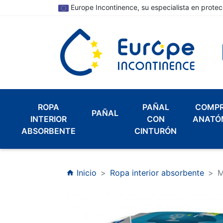
Europe Incontinence, su especialista en protec
ROPA
PAÑAL
COMP
PAÑAL
INTERIOR
CON
ANATÓ
ABSORBENTE
CINTURÓN
Inicio
Ropa interior absorbente
M
home