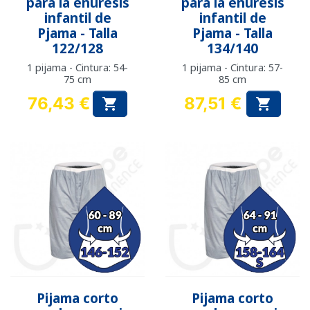
para la enuresis
para la enuresis
infantil de
infantil de
Pjama - Talla
Pjama - Talla
122/128
134/140
1 pijama - Cintura: 54-
1 pijama - Cintura: 57-
75 cm
85 cm
76,43 €
87,51 €


Precio
Precio
Pijama corto
Pijama corto