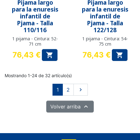
Pijama largo
Pijama largo
para la enuresis
para la enuresis
infantil de
infantil de
Pjama - Talla
Pjama - Talla
110/116
122/128
1 pijama - Cintura: 52-
1 pijama - Cintura: 54-
71 cm
75 cm
76,43 €
76,43 €


Precio
Precio
Mostrando 1-24 de 32 artículo(s)
Siguiente
1
2


Volver arriba