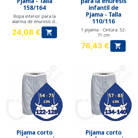
Pjama - Talla
para la enuresis
158/164
infantil de
Pjama - Talla
Ropa interior para la
110/116
alarma de enuresis de
Pjama
1 pijama - Cintura: 52-
24,08 €

71 cm
Precio
76,43 €

Precio
Pijama corto
Pijama corto