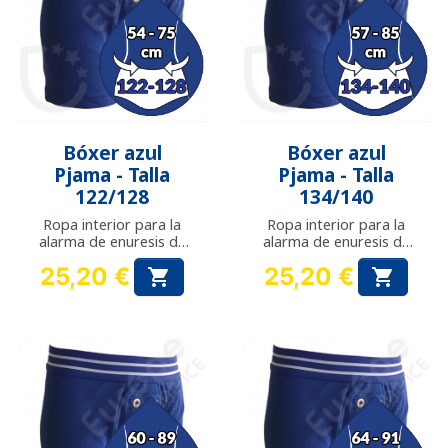
Bóxer azul
Bóxer azul
Pjama - Talla
Pjama - Talla
122/128
134/140
Ropa interior para la
Ropa interior para la
alarma de enuresis de
alarma de enuresis de
Pjama
Pjama
25,20 €
25,20 €


Precio
Precio