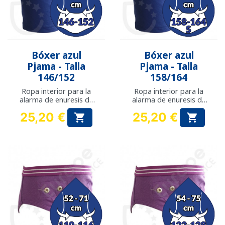
Bóxer azul
Bóxer azul
Pjama - Talla
Pjama - Talla
146/152
158/164
Ropa interior para la
Ropa interior para la
alarma de enuresis de
alarma de enuresis de
Pjama
Pjama
25,20 €
25,20 €


Precio
Precio