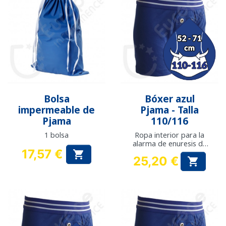
Bolsa
Bóxer azul
impermeable de
Pjama - Talla
Pjama
110/116
1 bolsa
Ropa interior para la
alarma de enuresis de
17,57 €
Pjama

25,20 €
Precio

Precio