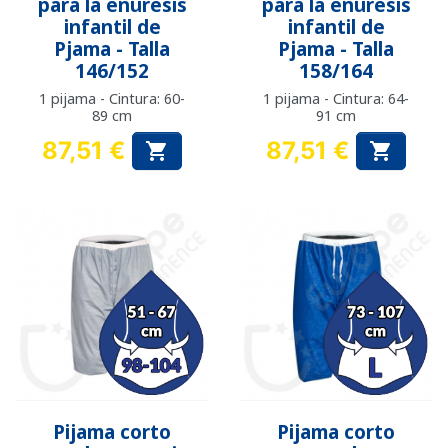
para la enuresis
para la enuresis
infantil de
infantil de
Pjama - Talla
Pjama - Talla
146/152
158/164
1 pijama - Cintura: 60-
1 pijama - Cintura: 64-
89 cm
91 cm
87,51 €
87,51 €


Precio
Precio
Pijama corto
Pijama corto