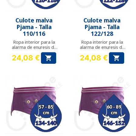
Culote malva
Culote malva
Pjama - Talla
Pjama - Talla
110/116
122/128
Ropa interior para la
Ropa interior para la
alarma de enuresis de
alarma de enuresis de
Pjama
Pjama
24,08 €
24,08 €


Precio
Precio