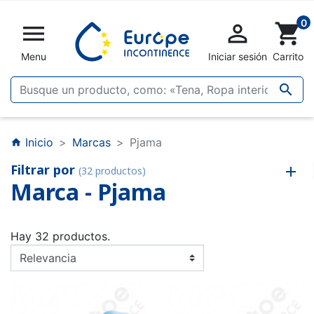
0


shopping_cart
Menu
Iniciar sesión
Carrito

Inicio
Marcas
Pjama
home
Filtrar por
(32 productos)
Marca - Pjama
Hay 32 productos.