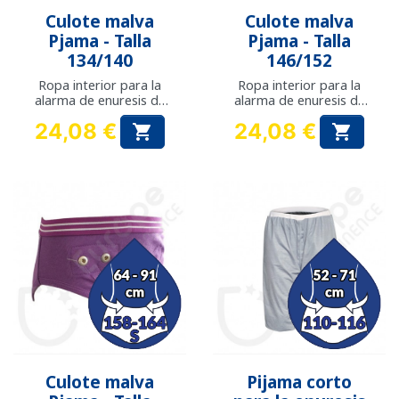
Culote malva
Culote malva
Pjama - Talla
Pjama - Talla
134/140
146/152
Ropa interior para la
Ropa interior para la
alarma de enuresis de
alarma de enuresis de
Pjama
Pjama
24,08 €
24,08 €


Precio
Precio
Culote malva
Pijama corto