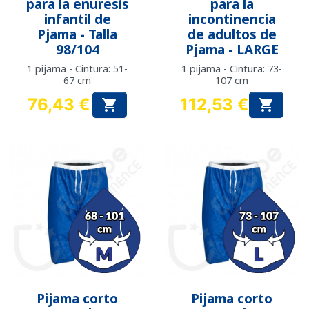
para la enuresis
para la
infantil de
incontinencia
Pjama - Talla
de adultos de
98/104
Pjama - LARGE
1 pijama - Cintura: 51-
1 pijama - Cintura: 73-
67 cm
107 cm
76,43 €
112,53 €


Precio
Precio
Pijama corto
Pijama corto