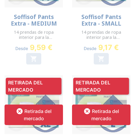
Soffisof Pants
Soffisof Pants
Extra - MEDIUM
Extra - SMALL
14 prendas de ropa
14 prendas de ropa
interior para la
interior para la
incontinencia - Cadera:
incontinencia - Cadera:
9,59 €
9,17 €
70-110 cm
50-80 cm
Desde
Desde


RETIRADA DEL
RETIRADA DEL
MERCADO
MERCADO


Retirada del
Retirada del
mercado
mercado