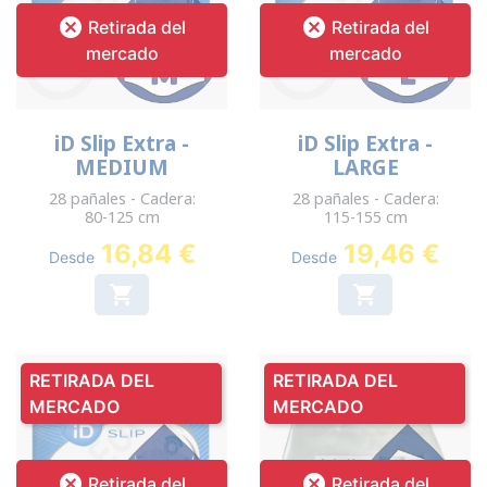


Retirada del
Retirada del
mercado
mercado
iD Slip Extra -
iD Slip Extra -
MEDIUM
LARGE
28 pañales - Cadera:
28 pañales - Cadera:
80-125 cm
115-155 cm
16,84 €
19,46 €
Desde
Desde


RETIRADA DEL
RETIRADA DEL
MERCADO
MERCADO


Retirada del
Retirada del