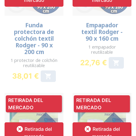
mercado
mercado
Funda
Empapador
protectora de
textil Rodger -
colchón textil
90 x 160 cm
Rodger - 90 x
1 empapador
200 cm
reutilizable
1 protector de colchón
22,76 €

reutilizable
Precio
38,01 €

Precio
RETIRADA DEL
RETIRADA DEL
MERCADO
MERCADO


Retirada del
Retirada del