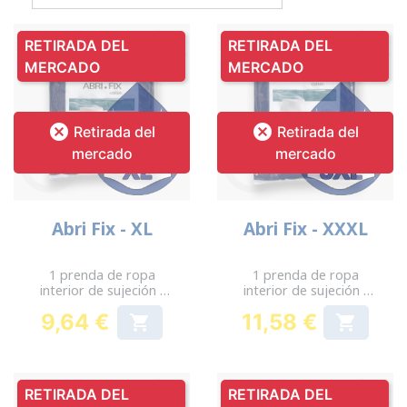
RETIRADA DEL
RETIRADA DEL
MERCADO
MERCADO


Retirada del
Retirada del
mercado
mercado
Abri Fix - XL
Abri Fix - XXXL
1 prenda de ropa
1 prenda de ropa
interior de sujeción -
interior de sujeción -
Cadera: 110-140 cm
Cadera: 140-170 cm
9,64 €
11,58 €


Precio
Precio
RETIRADA DEL
RETIRADA DEL