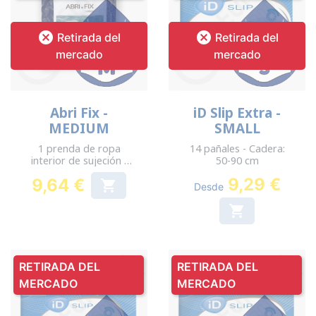


Retirada del
Retirada del
mercado
mercado
Abri Fix -
iD Slip Extra -
MEDIUM
SMALL
1 prenda de ropa
14 pañales - Cadera:
interior de sujeción -
50-90 cm
Cadera: 75-95 cm
9,29 €
9,64 €

Desde
Precio

RETIRADA DEL
RETIRADA DEL
MERCADO
MERCADO