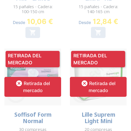
15 pañales - Cadera:
15 pañales - Cadera:
100-150 cm
140-165 cm
10,06 €
12,84 €
Desde
Desde


RETIRADA DEL
RETIRADA DEL
MERCADO
MERCADO


Retirada del
Retirada del
mercado
mercado
Soffisof Form
Lille Suprem
Normal
Light Mini
30 compresas
20 compresas