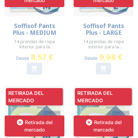
mercado
mercado
Soffisof Pants
Soffisof Pants
Plus - MEDIUM
Plus - LARGE
14 prendas de ropa
14 prendas de ropa
interior para la
interior para la
incontinencia - Cadera:
incontinencia - Cadera:
8,57 €
9,98 €
70-110 cm
110-150 cm
Desde
Desde


RETIRADA DEL
RETIRADA DEL
MERCADO
MERCADO


Retirada del
Retirada del
mercado
mercado