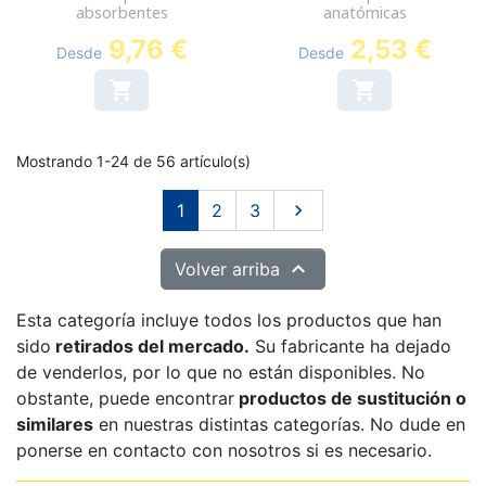
absorbentes
anatómicas
9,76 €
2,53 €
Desde
Desde


Mostrando 1-24 de 56 artículo(s)
Siguiente
1
2
3


Volver arriba
Esta categoría incluye todos los productos que han
sido
retirados del mercado.
Su fabricante ha dejado
de venderlos, por lo que no están disponibles. No
obstante, puede encontrar
productos de sustitución o
similares
en nuestras distintas categorías. No dude en
ponerse en contacto con nosotros si es necesario.