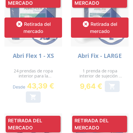
MERCADO
MERCADO


Retirada del
Retirada del
mercado
mercado
Abri Flex 1 - XS
Abri Fix - LARGE
24 prendas de ropa
1 prenda de ropa
interior para la
interior de sujeción -
incontinencia - Cadera:
Cadera: 90-110 cm
43,39 €
9,64 €

45-70 cm
Desde
Precio

RETIRADA DEL
RETIRADA DEL
MERCADO
MERCADO