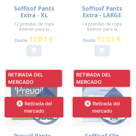
Soffisof Pants
Soffisof Pants
Extra - XL
Extra - LARGE
12 prendas de ropa
14 prendas de ropa
interior para la
interior para la
incontinencia - Cadera:
incontinencia - Cadera:
11,01 €
11,01 €
135-160 cm
110-150 cm
Desde
Desde


RETIRADA DEL
RETIRADA DEL
MERCADO
MERCADO


Retirada del
Retirada del
mercado
mercado