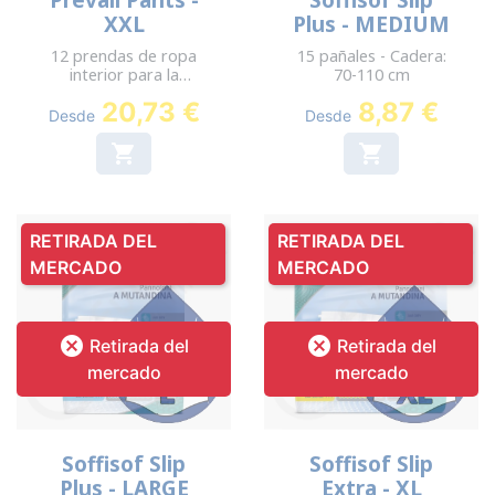
Prevail Pants -
Soffisof Slip
XXL
Plus - MEDIUM
12 prendas de ropa
15 pañales - Cadera:
interior para la
70-110 cm
incontinencia - Tour de
20,73 €
8,87 €
hanche 173-203 cm
Desde
Desde


RETIRADA DEL
RETIRADA DEL
MERCADO
MERCADO


Retirada del
Retirada del
mercado
mercado
Soffisof Slip
Soffisof Slip
Plus - LARGE
Extra - XL