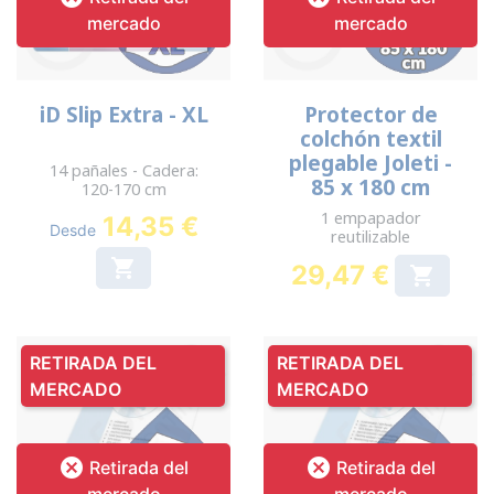
mercado
mercado
iD Slip Extra - XL
Protector de
colchón textil
plegable Joleti -
14 pañales - Cadera:
85 x 180 cm
120-170 cm
1 empapador
14,35 €
Desde
reutilizable

29,47 €

Precio
RETIRADA DEL
RETIRADA DEL
MERCADO
MERCADO


Retirada del
Retirada del