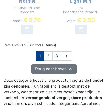
Normal
Light Mini
30 anatomische
20
inleggers
incontinentieverbande
n
€ 9,76
€ 2,53
Vanaf
Vanaf


Item 1-24 van 56 in totaal item(s)
Volgende
1
2
3


Terug naar boven
Deze categorie bevat alle producten die uit de
handel
zijn genomen
. Hun fabrikant is gestopt met de
verkoop, waardoor ze niet meer beschikbaar zijn. Je
kunt echter
vervangende of vergelijkbare producten
vinden in onze verschillende categorieën. Aarzel niet