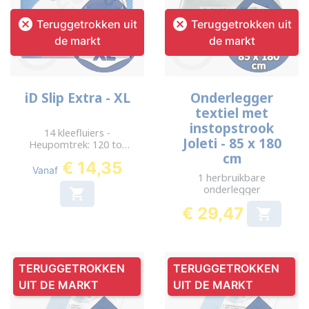


Teruggetrokken uit
Teruggetrokken uit
de markt
de markt
iD Slip Extra - XL
Onderlegger
textiel met
instopstrook
14 kleefluiers -
Joleti - 85 x 180
Heupomtrek: 120 tot
170 cm
cm
€ 14,35
Vanaf
1 herbruikbare
onderlegger

€ 29,47

Prijs
TERUGGETROKKEN
TERUGGETROKKEN
UIT DE MARKT
UIT DE MARKT