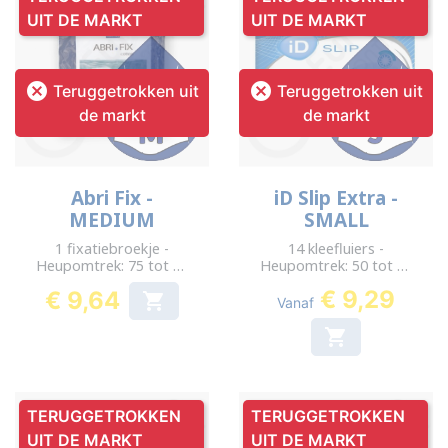
UIT DE MARKT
UIT DE MARKT


Teruggetrokken uit
Teruggetrokken uit
de markt
de markt
Abri Fix -
iD Slip Extra -
MEDIUM
SMALL
1 fixatiebroekje -
14 kleefluiers -
Heupomtrek: 75 tot 95
Heupomtrek: 50 tot 90
cm
cm
€ 9,29
€ 9,64

Vanaf
Prijs

TERUGGETROKKEN
TERUGGETROKKEN
UIT DE MARKT
UIT DE MARKT