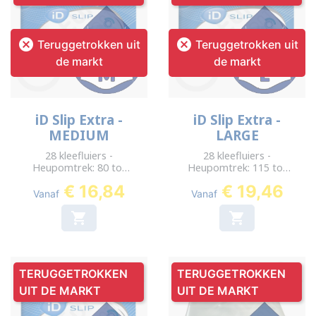


Teruggetrokken uit
Teruggetrokken uit
de markt
de markt
iD Slip Extra -
iD Slip Extra -
MEDIUM
LARGE
28 kleefluiers -
28 kleefluiers -
Heupomtrek: 80 tot
Heupomtrek: 115 tot
125 cm
155 cm
€ 16,84
€ 19,46
Vanaf
Vanaf


TERUGGETROKKEN
TERUGGETROKKEN
UIT DE MARKT
UIT DE MARKT