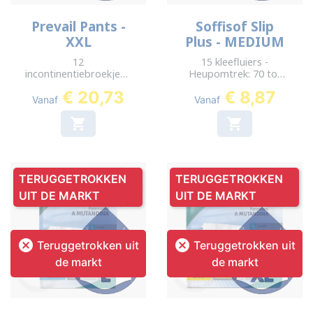
Prevail Pants -
Soffisof Slip
XXL
Plus - MEDIUM
12
15 kleefluiers -
incontinentiebroekjes -
Heupomtrek: 70 tot
Heupomtrek: 173 tot
110 cm
€ 20,73
€ 8,87
203 cm
Vanaf
Vanaf


TERUGGETROKKEN
TERUGGETROKKEN
UIT DE MARKT
UIT DE MARKT


Teruggetrokken uit
Teruggetrokken uit
de markt
de markt