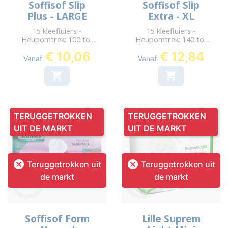
Soffisof Slip
Soffisof Slip
Plus - LARGE
Extra - XL
15 kleefluiers -
15 kleefluiers -
Heupomtrek: 100 tot
Heupomtrek: 140 tot
150 cm
165 cm
€ 10,06
€ 12,84
Vanaf
Vanaf


TERUGGETROKKEN
TERUGGETROKKEN
UIT DE MARKT
UIT DE MARKT


Teruggetrokken uit
Teruggetrokken uit
de markt
de markt
Soffisof Form
Lille Suprem