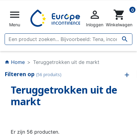
0


shopping_cart
Menu
Inloggen
Winkelwagen

Home
Teruggetrokken uit de markt
home
Filteren op
(56 produits)
Teruggetrokken uit de
markt
Er zijn 56 producten.