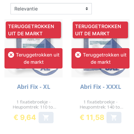
TERUGGETROKKEN
TERUGGETROKKEN
UIT DE MARKT
UIT DE MARKT


Teruggetrokken uit
Teruggetrokken uit
de markt
de markt
Abri Fix - XL
Abri Fix - XXXL
1 fixatiebroekje -
1 fixatiebroekje -
Heupomtrek: 110 tot
Heupomtrek: 140 tot
140 cm
170 cm
€ 9,64
€ 11,58


Prijs
Prijs