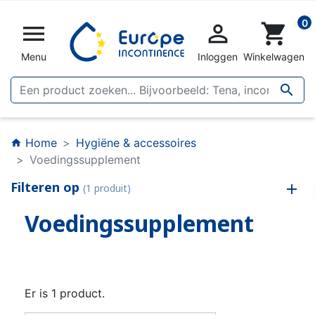
0


shopping_cart
Menu
Inloggen
Winkelwagen

Home
Hygiëne & accessoires
home
Voedingssupplement
Filteren op
(1 produit)
Voedingssupplement
Er is 1 product.