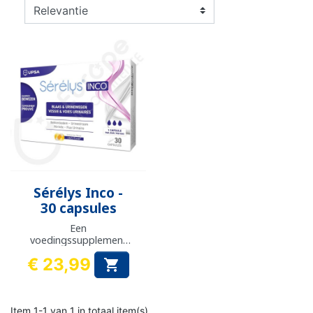
Sérélys Inco -
30 capsules
Een
voedingssupplement
voor vrouwen met
€ 23,99

lichte tot matige urine-
Prijs
incontinentie
Item 1-1 van 1 in totaal item(s)