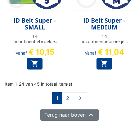
iD Belt Super -
iD Belt Super -
SMALL
MEDIUM
14
14
incontinentiebroekjes
incontinentiebroekjes
met heupband -
met heupband -
€ 10,15
€ 11,04
Heupomtrek: 60 tot 95
Heupomtrek: 70 tot
Vanaf
Vanaf
cm
115 cm


Item 1-24 van 45 in totaal item(s)
Volgende
1
2


Terug naar boven