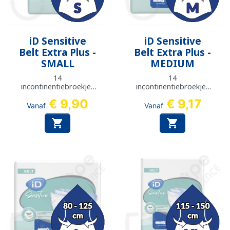
iD Sensitive
iD Sensitive
Belt Extra Plus -
Belt Extra Plus -
SMALL
MEDIUM
14
14
incontinentiebroekjes
incontinentiebroekjes
met heupband -
met heupband -
€ 9,90
€ 9,17
Heupomtrek: 60 tot 95
Heupomtrek: 65 tot
Vanaf
Vanaf
cm
110 cm

