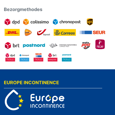
Bezorgmethodes
EUROPE INCONTINENCE