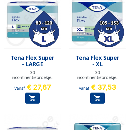
Tena Flex Super
Tena Flex Super
- LARGE
- XL
30
30
incontinentiebroekjes
incontinentiebroekjes
met heupband -
met heupband -
€ 27,67
€ 37,53
Heupomtrek: 83 tot
Heupomtrek: 105 tot
Vanaf
Vanaf
120 cm
153 cm

