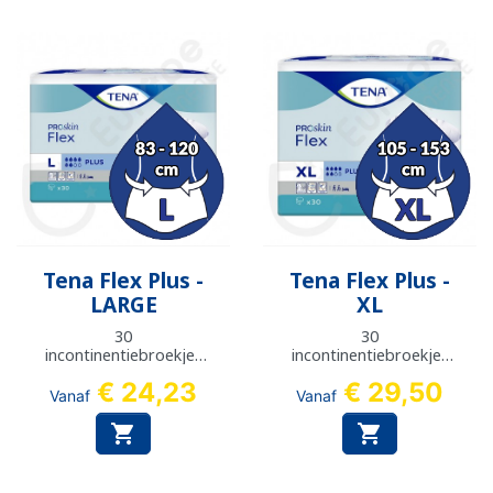
Tena Flex Plus -
Tena Flex Plus -
LARGE
XL
30
30
incontinentiebroekjes
incontinentiebroekjes
met heupband -
met heupband -
€ 24,23
€ 29,50
Heupomtrek: 83 tot
Heupomtrek: 105 tot
Vanaf
Vanaf
120 cm
153 cm

