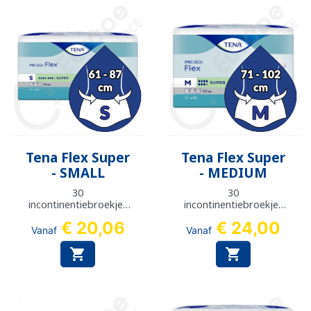
Tena Flex Super
Tena Flex Super
- SMALL
- MEDIUM
30
30
incontinentiebroekjes
incontinentiebroekjes
met heupband -
met heupband -
€ 20,06
€ 24,00
Heupomtrek: 61 tot 87
Heupomtrek: 71 tot
Vanaf
Vanaf
cm
102 cm

