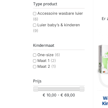
INCONTINENTIEVERBAND
HYGIËNE & VERZORGING
PLASTIC BROEKJE
KLASSIEKE LUIER
INCONTINEN
KATOENEN
PULL-UP
SL
Type product
VROUWEN
HE
Accessoire wasbare luier
Er 
(6)
Luier baby’s & kinderen
(9)
CONTINENTIEHULP
ONTVLE
Kindermaat
ZWEMLUIER KINDEREN
ZWEMKLEDING
ZWEMPAK 
DEOD
PYJ
One-size
(6)
Maat 1
(2)
Maat 2
(1)
Prijs
€ 10,00 - € 69,00
HYGIËNE & VERZORGING
Wa
KINDEREN
Ki