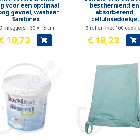
ag voor een optimaal
beschermend en
oog gevoel, wasbaar
absorberend
Bambinex
cellulosedoekje
Bambinex
0 inleggers - 30 x 15 cm
3 rollen met 100 doekj
€ 10,73
€ 18,23


Prijs
Prijs