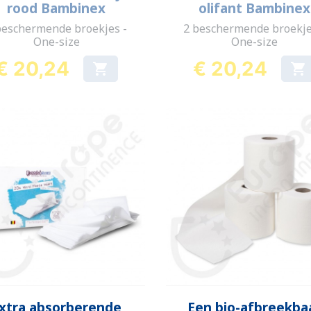
rood Bambinex
olifant Bambinex
beschermende broekjes -
2 beschermende broekje
One-size
One-size
€ 20,24
€ 20,24


Prijs
Prijs
Snel bekijken
Snel bekijken


xtra absorberende
Een bio-afbreekba