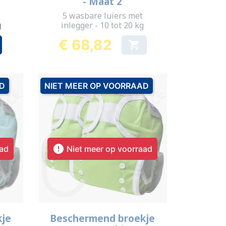
- Maat 2
5 wasbare luiers met
g
inlegger - 10 tot 20 kg
€ 68,82

Prijs
AD
NIET MEER OP VOORRAAD

aad
Niet meer op voorraad
Snel bekijken

kje
Beschermend broekje