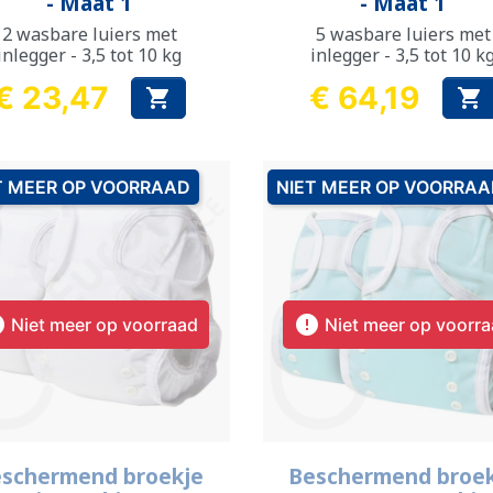
- Maat 1
- Maat 1
2 wasbare luiers met
5 wasbare luiers met
inlegger - 3,5 tot 10 kg
inlegger - 3,5 tot 10 k
€ 23,47
€ 64,19


Prijs
Prijs
T MEER OP VOORRAAD
NIET MEER OP VOORRA


Niet meer op voorraad
Niet meer op voorr
Snel bekijken
Snel bekijken


schermend broekje
Beschermend broe