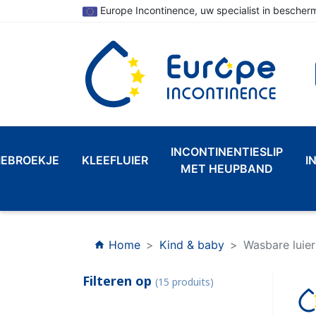
Europe Incontinence, uw specialist in bescherm
INCONTINENTIESLIP
IEBROEKJE
KLEEFLUIER
I
MET HEUPBAND
Home
Kind & baby
Wasbare luier
home
Filteren op
(15 produits)