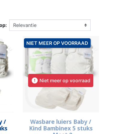
N BROEKJE
E LUIER
WEKKER
OEFENBROEKJE
LUIEREMMER
ZWEMLUIER
SSENEN
DEREN
op:
NIET MEER OP VOORRAAD
SUPPLEMENT
KINDEREN
ESIE
PLASWEKKER KINDEREN
ANTISLIPKOUS

Niet meer op voorraad
Snel bekijken

y /
Wasbare luiers Baby /
uks
Kind Bambinex 5 stuks