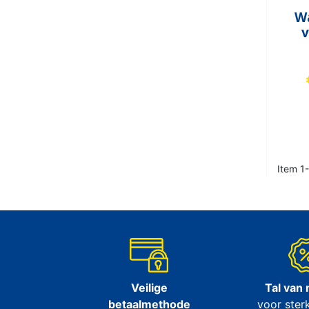
W
v
Item 1-
Veilige
Tal van
betaalmethode
voor sterk