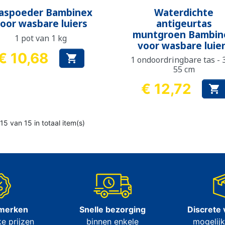
Snel bekijken
Snel bekijken


aspoeder Bambinex
Waterdichte
oor wasbare luiers
antigeurtas
muntgroen Bambin
1 pot van 1 kg
voor wasbare luie
€ 10,68

1 ondoordringbare tas - 
Prijs
55 cm
€ 12,72

Prijs
15 van 15 in totaal item(s)
 merken
Snelle bezorging
Discrete 
e prijzen
binnen enkele
mogelijk