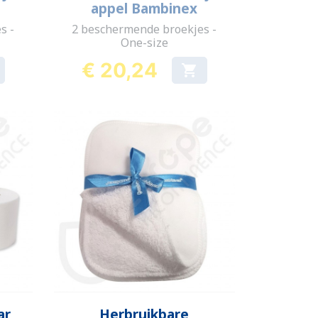
appel Bambinex
s -
2 beschermende broekjes -
One-size
€ 20,24

Prijs
Snel bekijken

ar
Herbruikbare