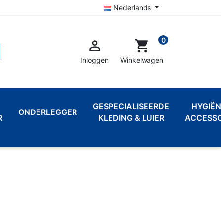
Nederlands
0

shopping_cart
Inloggen
Winkelwagen
GESPECIALISEERDE
HYGIËN
ONDERLEGGER
R
KLEDING & LUIER
ACCESSO