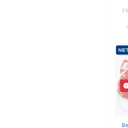
2 
NIE
Be