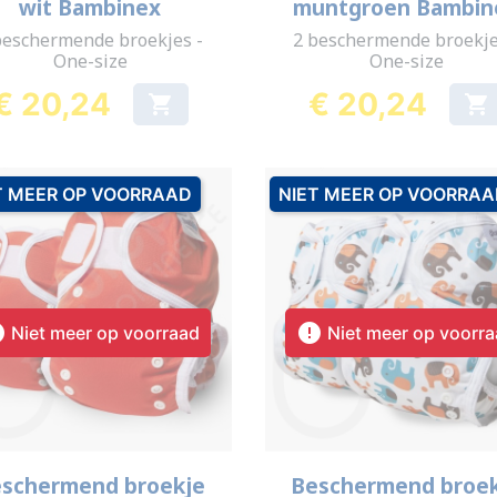
wit Bambinex
muntgroen Bambin
beschermende broekjes -
2 beschermende broekje
One-size
One-size
€ 20,24
€ 20,24


Prijs
Prijs
T MEER OP VOORRAAD
NIET MEER OP VOORRA


Niet meer op voorraad
Niet meer op voorr
Snel bekijken
Snel bekijken


schermend broekje
Beschermend broe