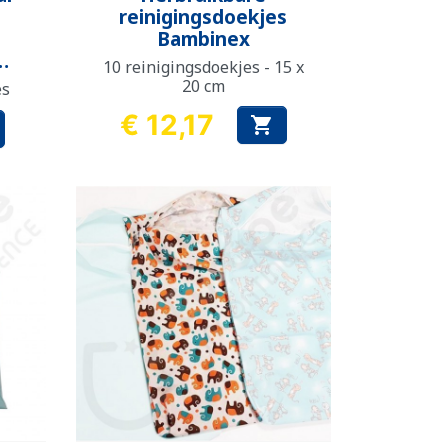
reinigingsdoekjes
Bambinex
10 reinigingsdoekjes - 15 x
20 cm
es
€ 12,17

Prijs