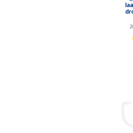
la
dr
2