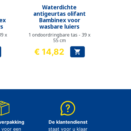
Snel bekijken

Waterdichte
antigeurtas olifant
ex
Bambinex voor
rs
wasbare luiers
39 x
1 ondoordringbare tas - 39 x
55 cm
€ 14,82

Prijs
verpakking
De klantendienst
 voor een
staat voor u klaar