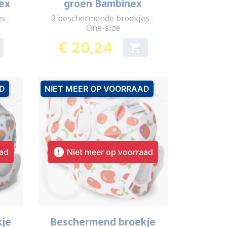
ex
groen Bambinex
s -
2 beschermende broekjes -
One-size
€ 20,24

Prijs
AD
NIET MEER OP VOORRAAD

aad
Niet meer op voorraad
Snel bekijken

kje
Beschermend broekje