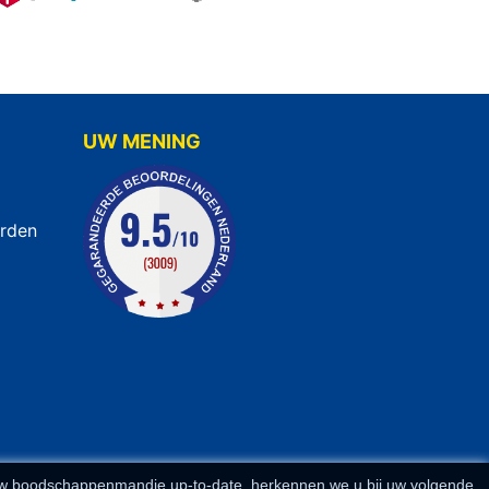
UW MENING
rden
 uw boodschappenmandje up-to-date, herkennen we u bij uw volgende