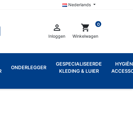
Nederlands
0

shopping_cart
Inloggen
Winkelwagen
GESPECIALISEERDE
HYGIËN
ONDERLEGGER
R
KLEDING & LUIER
ACCESSO