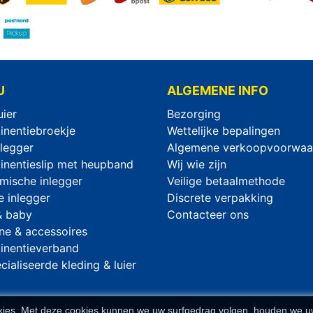
U
ALGEMENE INFO
uier
Bezorging
tinentiebroekje
Wettelijke bepalingen
legger
Algemene verkoopvoorwaa
tinentieslip met heupband
Wij wie zijn
mische inlegger
Veilige betaalmethode
e inlegger
Discrete verpakking
& baby
Contacteer ons
ne & accessoires
tinentieverband
ialiseerde kleding & luier
cookies. Met deze cookies kunnen we uw surfgedrag volgen, houden we