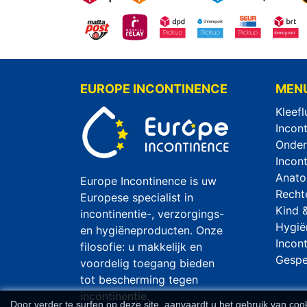
EUROPE INCONTINENCE
MEN
Kleefl
Incon
Onder
Incon
Anato
Europe Incontinence is uw
Recht
Europese specialist in
Kind 
incontinentie-, verzorgings-
Hygië
en hygiëneproducten. Onze
Incon
filosofie: u makkelijk en
Gespec
voordelig toegang bieden
tot bescherming tegen
incontinentie.
Door verder te surfen op deze site, aanvaardt u het gebruik van 