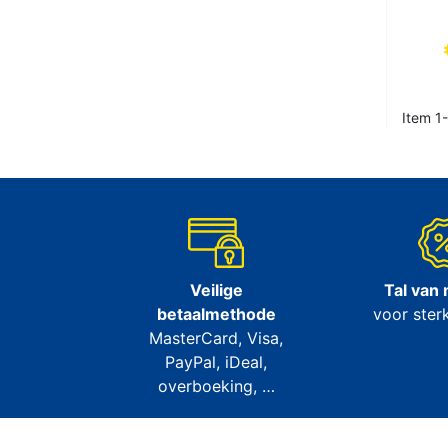
Item 1-
Veilige
Tal van
betaalmethode
voor sterk
MasterCard, Visa,
PayPal, iDeal,
overboeking, …