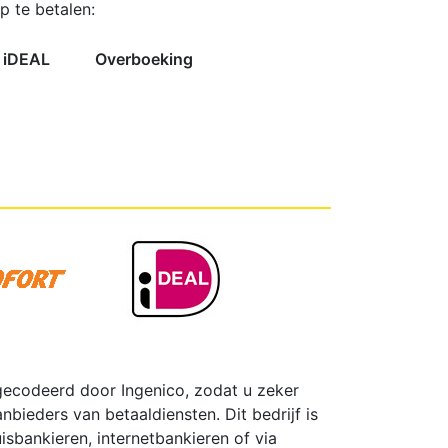
N BROEKJE
E LUIER
WEKKER
OEFENBROEKJE
LUIEREMMER
ZWEMLUIER
 te betalen:
SSENEN
DEREN
iDEAL
Overboeking
SUPPLEMENT
KINDEREN
ESIE
PLASWEKKER KINDEREN
ANTISLIPKOUS
ecodeerd door Ingenico, zodat u zeker
nbieders van betaaldiensten. Dit bedrijf is
sbankieren, internetbankieren of via