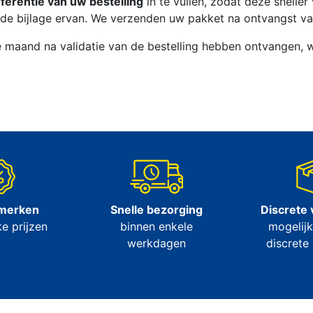
ferentie van uw bestelling
in te vullen, zodat deze snelle
in de bijlage ervan. We verzenden uw pakket na ontvangst v
e maand na validatie van de bestelling hebben ontvangen, 
 merken
Snelle bezorging
Discrete 
e prijzen
binnen enkele
mogelijk
werkdagen
discrete