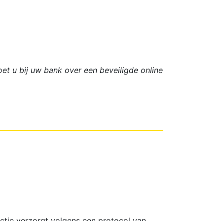
t u bij uw bank over een beveiligde online
ctie verzorgt volgens een protocol van