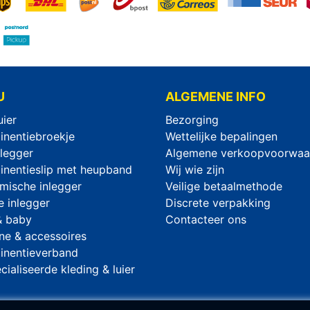
U
ALGEMENE INFO
uier
Bezorging
tinentiebroekje
Wettelijke bepalingen
legger
Algemene verkoopvoorwaa
tinentieslip met heupband
Wij wie zijn
mische inlegger
Veilige betaalmethode
e inlegger
Discrete verpakking
& baby
Contacteer ons
ne & accessoires
tinentieverband
ialiseerde kleding & luier