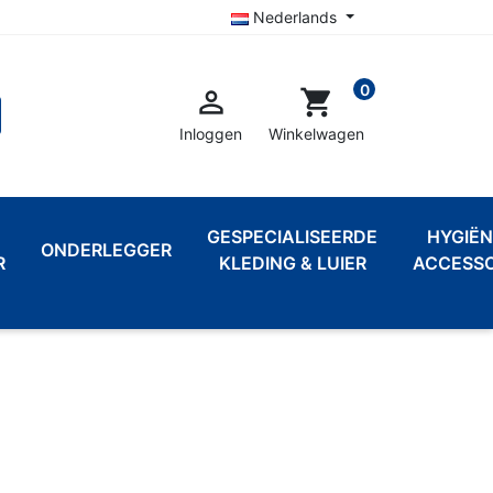
Nederlands
0

shopping_cart
Inloggen
Winkelwagen
GESPECIALISEERDE
HYGIËN
ONDERLEGGER
R
KLEDING & LUIER
ACCESSO