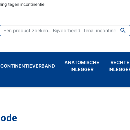
ing tegen incontinentie

ANATOMISCHE
RECHTE
NCONTINENTIEVERBAND
INLEGGER
INLEGGE
hode