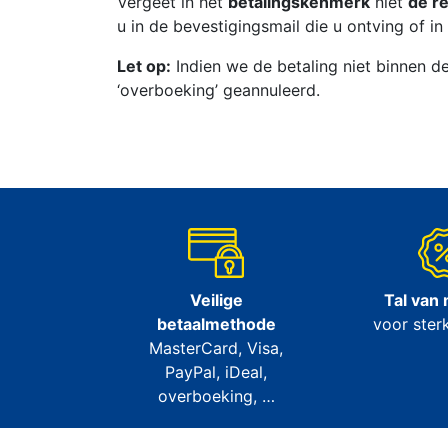
Vergeet in het
betalingskenmerk
niet
de re
u in de bevestigingsmail die u ontving of 
Let op:
Indien we de betaling niet binnen d
‘overboeking’ geannuleerd.
Veilige
Tal van
betaalmethode
voor sterk
MasterCard, Visa,
PayPal, iDeal,
overboeking, …