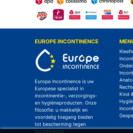
EUROPE INCONTINENCE
MEN
Kleefl
Incon
Onder
Incon
Anato
Europe Incontinence is uw
Recht
Europese specialist in
Kind 
incontinentie-, verzorgings-
Hygië
en hygiëneproducten. Onze
Incon
filosofie: u makkelijk en
Gespec
voordelig toegang bieden
tot bescherming tegen
incontinentie.