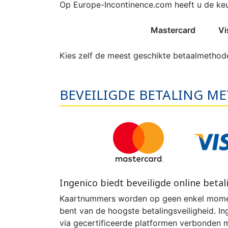
INCONTINENTIEVERBAND
HYGIËNE & VERZORGING
PLASTIC BROEKJE
KLASSIEKE LUIER
INCONTINEN
KATOENEN
PULL-UP
SL
Op Europe-Incontinence.com heeft u de keu
VROUWEN
HE
Mastercard
Vi
Kies zelf de meest geschikte betaalmethod
CONTINENTIEHULP
ONTVLE
BEVEILIGDE BETALING M
ZWEMLUIER KINDEREN
ZWEMKLEDING
ZWEMPAK 
DEOD
PYJ
Ingenico biedt beveiligde online betal
Kaartnummers worden op geen enkel momen
HYGIËNE & VERZORGING
bent van de hoogste betalingsveiligheid. In
KINDEREN
via gecertificeerde platformen verbonden m