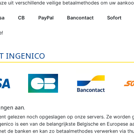
TIEVERBAND
 BROEKJE
-LUIER
AB
ONDERZOEKSHANDSCHOEN
PLASTIC BROEKJE
FIXATIEBROEKJE
KATOENE
WASBAR
PLAS
ze uit verschillende veilige betaalmethodes om uw aankoop
REN
KINDEREN
VOLWA
KIN
sa
CB
PayPal
Bancontact
Sofort
e!
KKER &
DESINFECTIE VAN
VOEDINGS
ET INGENICO
KINDEREN
ORANT
AMA
WASBARE LUIER
HANDEN EN
ROMPERTJE
PYJAMA 
ON
OPPERVLAKKEN
KINDEREN
ingen aan.
t gelezen noch opgeslagen op onze servers. Ze worden g
genico is een van de belangrijkste Belgische en Europese aa
et de banken en kan zo betaalmethodes verwerken via thui