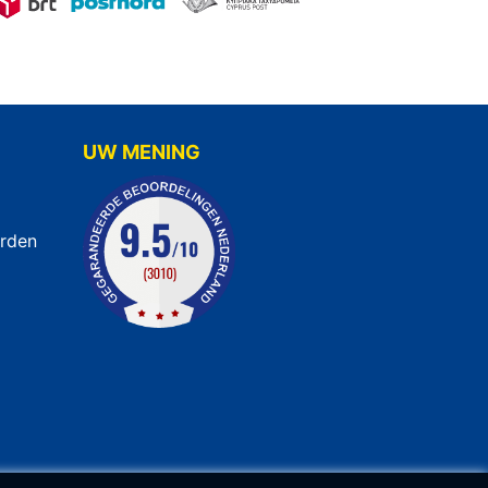
UW MENING
rden