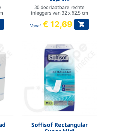
e
30 doorlaatbare rechte
cm
inleggers van 32 x 62,5 cm
€ 12,69


Vanaf
Snel bekijken

ad
Soffisof Rectangular