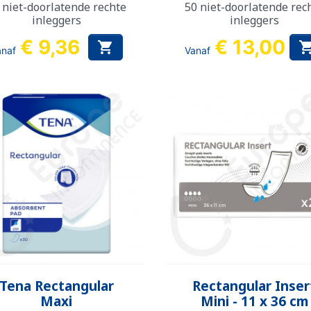
 niet-doorlatende rechte
50 niet-doorlatende rec
inleggers
inleggers
€ 9,36
€ 13,00

anaf
Vanaf
Snel bekijken
Snel bekijken


Tena Rectangular
Rectangular Inser
Maxi
Mini - 11 x 36 cm