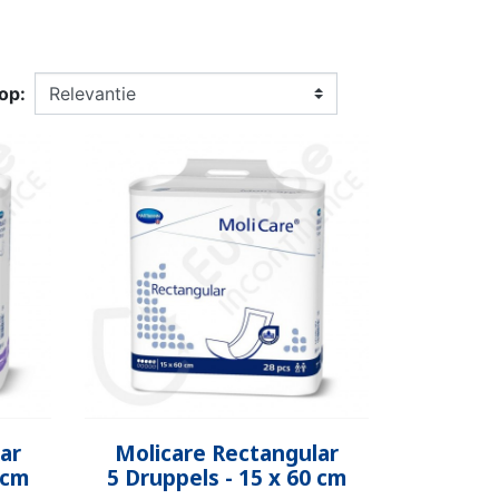
N BROEKJE
E LUIER
WEKKER
OEFENBROEKJE
LUIEREMMER
ZWEMLUIER
SSENEN
DEREN
op:
SUPPLEMENT
KINDEREN
ESIE
PLASWEKKER KINDEREN
ANTISLIPKOUS
Snel bekijken

ar
Molicare Rectangular
 cm
5 Druppels - 15 x 60 cm