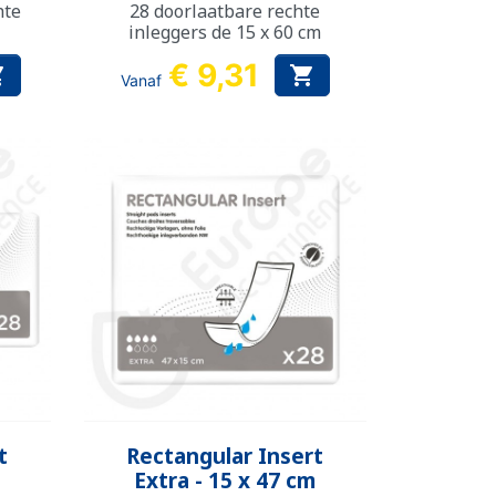
hte
28 doorlaatbare rechte
inleggers de 15 x 60 cm
€ 9,31


Vanaf
Snel bekijken

t
Rectangular Insert
Extra - 15 x 47 cm