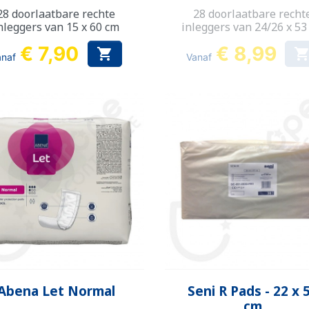
28 doorlaatbare rechte
28 doorlaatbare recht
nleggers van 15 x 60 cm
inleggers van 24/26 x 53
€ 7,90
€ 8,99

anaf
Vanaf
Snel bekijken
Snel bekijken


Abena Let Normal
Seni R Pads - 22 x 
cm