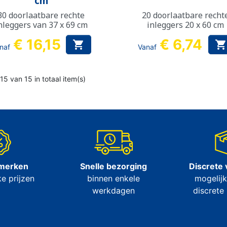
cm
30 doorlaatbare rechte
20 doorlaatbare recht
nleggers van 37 x 69 cm
inleggers 20 x 60 cm
€ 16,15
€ 6,74

naf
Vanaf
15 van 15 in totaal item(s)
 merken
Snelle bezorging
Discrete 
e prijzen
binnen enkele
mogelijk
werkdagen
discrete