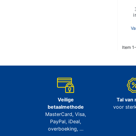
i
Va
Item 1-
Veilige
Tal van
betaalmethode
voor sterk
MasterCard, Visa,
PayPal, iDeal,
overboeking, …