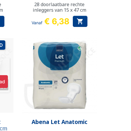
e
28 doorlaatbare rechte
cm
inleggers van 15 x 47 cm
€ 6,38


Vanaf
AD
aad
Snel bekijken

t
Abena Let Anatomic
 cm