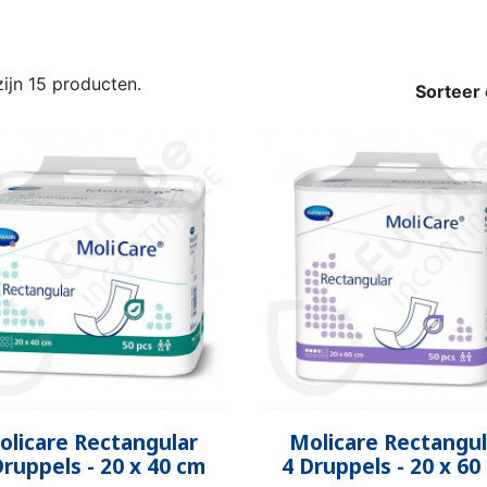
TIEVERBAND
 BROEKJE
-LUIER
AB
ONDERZOEKSHANDSCHOEN
PLASTIC BROEKJE
FIXATIEBROEKJE
KATOENE
WASBAR
PLAS
REN
KINDEREN
VOLWA
KIN
zijn 15 producten.
Sorteer 
KKER &
DESINFECTIE VAN
VOEDINGS
KINDEREN
ORANT
AMA
WASBARE LUIER
HANDEN EN
ROMPERTJE
PYJAMA 
ON
OPPERVLAKKEN
KINDEREN
Snel bekijken
Snel bekijken


olicare Rectangular
Molicare Rectangul
Druppels - 20 x 40 cm
4 Druppels - 20 x 60