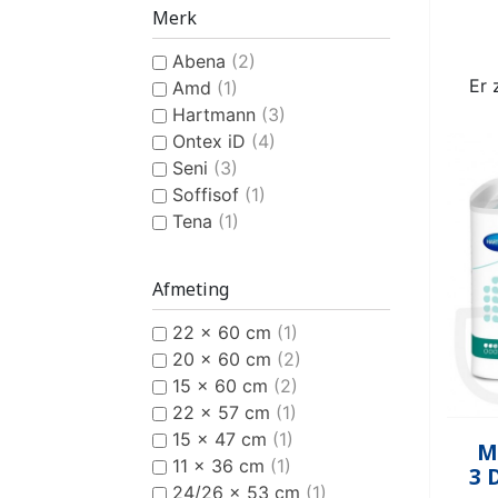
INCONTINENTIEVERBAND
HYGIËNE & VERZORGING
PLASTIC BROEKJE
KLASSIEKE LUIER
INCONTINEN
KATOENEN
PULL-UP
SL
Merk
VROUWEN
HE
Abena
(2)
Er 
Amd
(1)
Hartmann
(3)
Ontex iD
(4)
Seni
(3)
Soffisof
(1)
CONTINENTIEHULP
ONTVLE
Tena
(1)
ZWEMLUIER KINDEREN
ZWEMKLEDING
ZWEMPAK 
DEOD
PYJ
Afmeting
22 x 60 cm
(1)
20 x 60 cm
(2)
15 x 60 cm
(2)
22 x 57 cm
(1)
15 x 47 cm
(1)
HYGIËNE & VERZORGING
M
11 x 36 cm
(1)
KINDEREN
3 
24/26 x 53 cm
(1)