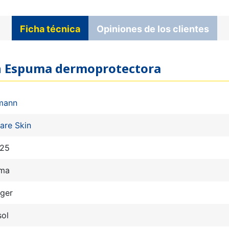
Ficha técnica
Opiniones de los clientes
kin Espuma dermoprotectora
mann
are Skin
25
ma
eger
sol