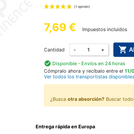
MASCULINA
E ALGODÓN
 FÁCIL
ERO
CULOTE DE PLÁSTICO
ROPA INTERIOR DE
GUANTES DE
ALARMA D
CULOTE D
PAÑAL L
 ANATÓMICO
EXPLORACIÓN
PARA NIÑOS
SUJECIÓN
PARA
AD
7,69 €
Impuestos incluidos
(1 opinión)

A
Cantidad
-
+
ARA NIÑOS
NCHAS Y
AMA
DESINFECCIÓN DE MANOS
PAÑAL LAVABLE PARA
BODY
PIJAMA 
MONO D
COMPL

Disponible
- Envíos en 24 horas
RES
Y SUPERFICIES
NIÑOS
ALIM
Cómpralo ahora
y recíbalo
entre el
11/
Ver todos los transportistas disponible
¿Busca
otra absorción?
Buscar todo
Entrega rápida en Europa