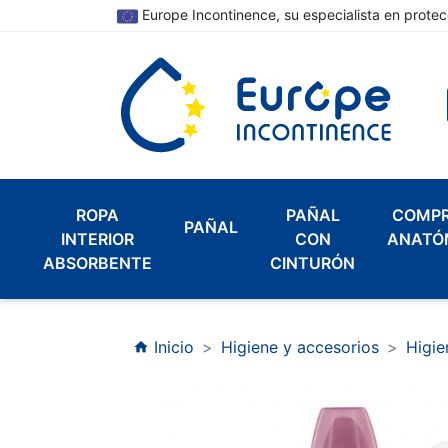
Europe Incontinence, su especialista en protec
ROPA
PAÑAL
COMP
PAÑAL
INTERIOR
CON
ANATÓ
ABSORBENTE
CINTURÓN
Inicio
Higiene y accesorios
Higie
home