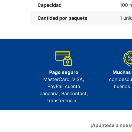
Capacidad
100 
Cantidad por paquete
1 uni
Pago seguro
Muchas
MasterCard, VISA,
con descu
PayPal, cuenta
buenos 
bancaria, Bancontact,
transferencia…
¡Apúntese a nuest