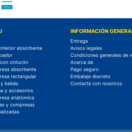
U
INFORMACIÓN GENERA
Entrega
interior absorbente
Avisos legales
pador
Condiciones generales de 
 con cinturón
Acerca de
esa absorbente
Pago seguro
esa rectangular
Embalaje discreto
 y bebés
Contacte con nosotros
ne y accesorios
esa anatómica
as y compresas
ializadas