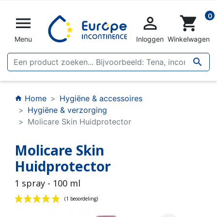
0


shopping_cart
Menu
Inloggen
Winkelwagen

Home
Hygiëne & accessoires
home
Hygiëne & verzorging
Molicare Skin Huidprotector
Molicare Skin
Huidprotector
1 spray - 100 ml