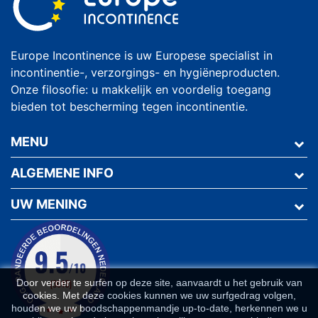
Europe Incontinence is uw Europese specialist in
incontinentie-, verzorgings- en hygiëneproducten.
Onze filosofie: u makkelijk en voordelig toegang
bieden tot bescherming tegen incontinentie.
MENU
ALGEMENE INFO
UW MENING
Door verder te surfen op deze site, aanvaardt u het gebruik van
cookies. Met deze cookies kunnen we uw surfgedrag volgen,
houden we uw boodschappenmandje up-to-date, herkennen we u