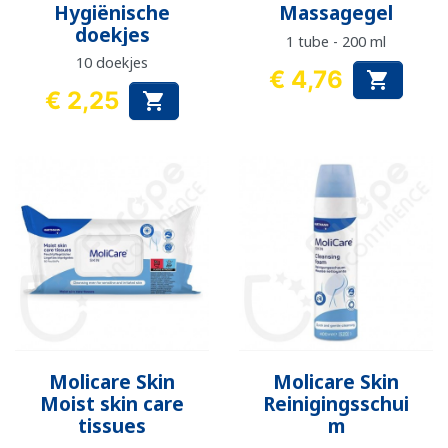
Hygiënische
Massagegel
doekjes
1 tube - 200 ml
10 doekjes
€ 4,76

Prijs
€ 2,25

Prijs
Molicare Skin
Molicare Skin
Moist skin care
Reinigingsschui
tissues
m