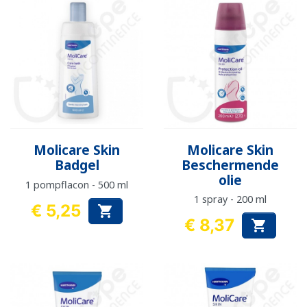
Molicare Skin
Molicare Skin
Badgel
Beschermende
olie
1 pompflacon - 500 ml
1 spray - 200 ml
€ 5,25

Prijs
€ 8,37

Prijs