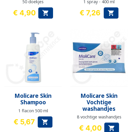
50 doekjes
1 spray - 400 ml
€ 4,90
€ 7,26


Prijs
Prijs
Molicare Skin
Molicare Skin
Shampoo
Vochtige
washandjes
1 flacon 500 ml
8 vochtige washandjes
€ 5,67

Prijs
€ 4,00

Prijs