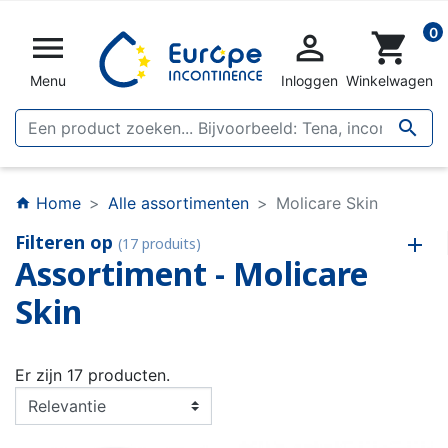
0


shopping_cart
Menu
Inloggen
Winkelwagen

Home
Alle assortimenten
Molicare Skin
home
Filteren op
(17 produits)
Assortiment - Molicare
Skin
Er zijn 17 producten.