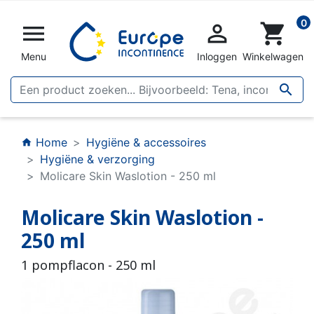
0


shopping_cart
Menu
Inloggen
Winkelwagen

Home
Hygiëne & accessoires
home
Hygiëne & verzorging
Molicare Skin Waslotion - 250 ml
Molicare Skin Waslotion -
250 ml
1 pompflacon - 250 ml