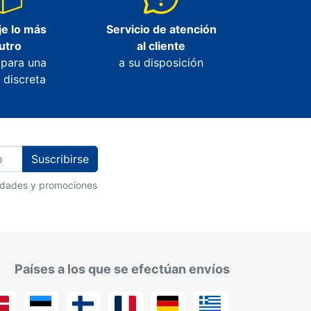
e lo más
Servicio de atención
utro
al cliente
 para una
a su disposición
 discreta
Suscribirse
vedades y promociones
Países a los que se efectúan envíos