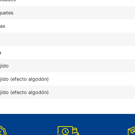
quetes
tas
a
jido
jido (efecto algodón)
jido (efecto algodón)