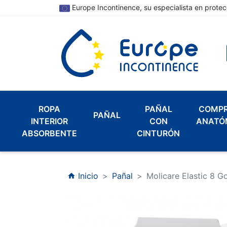
Europe Incontinence, su especialista en protec
ROPA
PAÑAL
COMP
PAÑAL
INTERIOR
CON
ANATÓ
ABSORBENTE
CINTURÓN
Inicio
Pañal
Molicare Elastic 8 
home