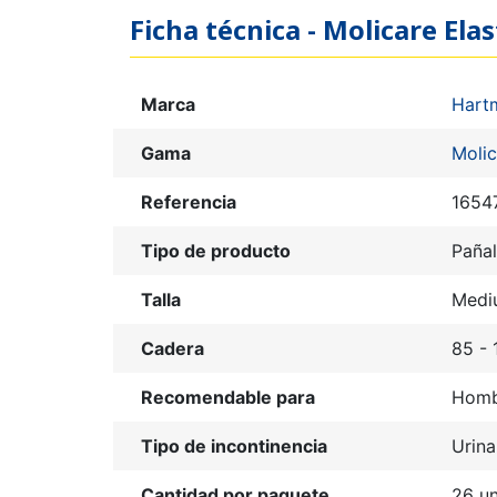
Ficha técnica - Molicare Ela
Marca
Hart
Gama
Molic
Referencia
1654
Tipo de producto
Pañal
Talla
Medi
Cadera
85 -
Recomendable para
Homb
Tipo de incontinencia
Urina
Cantidad por paquete
26 u