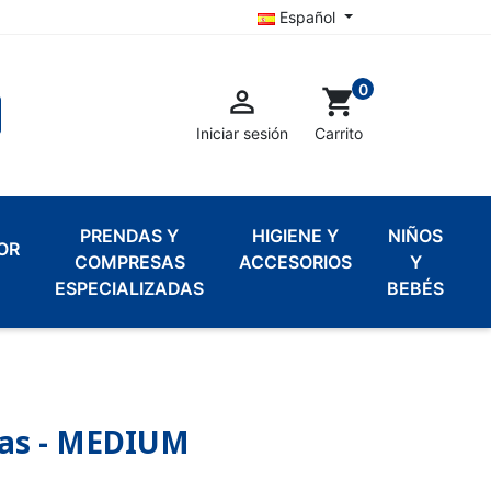
Español
0

shopping_cart
Iniciar sesión
Carrito
PRENDAS Y
HIGIENE Y
NIÑOS
OR
COMPRESAS
ACCESORIOS
Y
ESPECIALIZADAS
BEBÉS
otas - MEDIUM