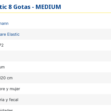
stic 8 Gotas - MEDIUM
mann
are Elastic
72
um
 120 cm
re y mujer
ria y fecal
nidades