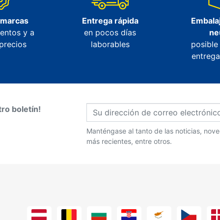
 marcas
Entrega rápida
Embalaj
entos y a
en pocos días
ne
precios
laborables
posible
entrega
ro boletín!
Manténgase al tanto de las noticias, no
más recientes, entre otros.