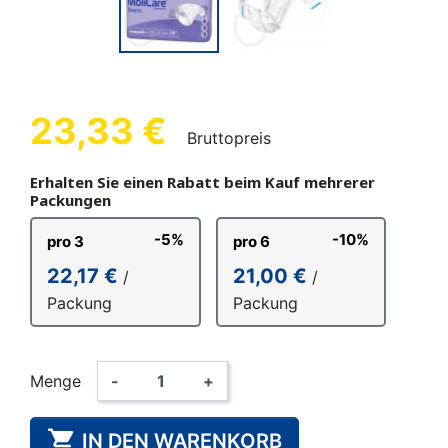
23,33 €
Bruttopreis
Erhalten Sie einen Rabatt beim Kauf mehrerer
Packungen
-5%
-10%
pro 3
pro 6
22,17 €
21,00 €
/
/
Packung
Packung
Menge
-
+

IN DEN WARENKORB