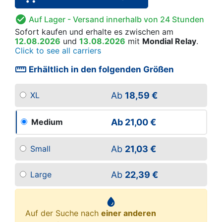

Auf Lager
- Versand innerhalb von 24 Stunden
Sofort kaufen
und erhalte es
zwischen am
12.08.2026
und
13.08.2026
mit
Mondial Relay
.
Click to see all carriers
straighten
Erhältlich in den folgenden Größen
Ab
18,59 €
XL
Ab
21,00 €
Medium
Ab
21,03 €
Small
Ab
22,39 €
Large
Auf der Suche nach
einer anderen