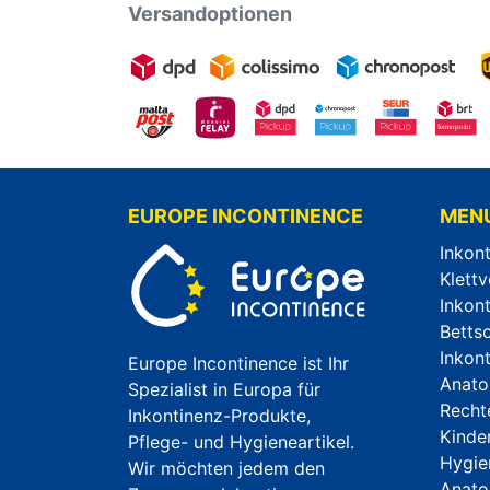
Versandoptionen
EUROPE INCONTINENCE
MEN
Inkon
Klettv
Inkon
Betts
Inkon
Europe Incontinence ist Ihr
Anato
Spezialist in Europa für
Recht
Inkontinenz-Produkte,
Kinde
Pflege- und Hygieneartikel.
Hygie
Wir möchten jedem den
Anato