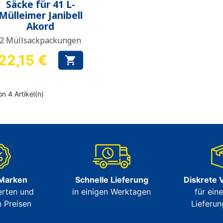
Säcke für 41 L-
Mülleimer Janibell
Akord
2 Müllsackpackungen
22,15 €

Preis
on 4 Artikel(n)
 Marken
Schnelle Lieferung
Diskrete 
erten und
in einigen Werktagen
für ein
 Preisen
Lieferun