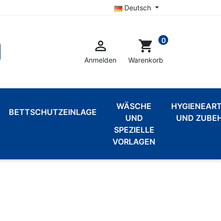
Deutsch
0

shopping_cart
Anmelden
Warenkorb
WÄSCHE
HYGIENEART
BETTSCHUTZEINLAGE
UND
UND ZUBE
SPEZIELLE
VORLAGEN