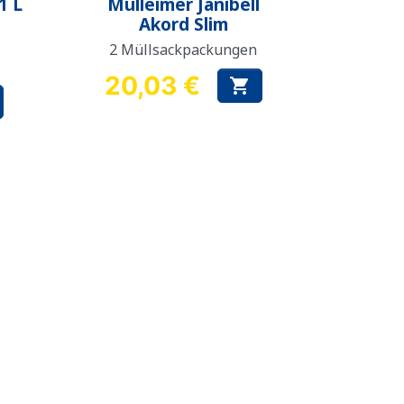
1 L
Mülleimer Janibell
Akord Slim
r
2 Müllsackpackungen
20,03 €

Preis