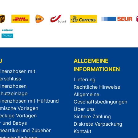
U
ALLGEMEINE
INFORMATIONEN
tinenzhosen mit
erschluss
Lieferung
tinenzhosen
Rechtliche Hinweise
chutzeinlage
Allgemeine
tinenzhosen mit Hüftbund
Geschäftsbedingungen
mische Vorlagen
Über uns
eckige Vorlagen
Sichere Zahlung
r und Babys
Diskrete Verpackung
neartikel und Zubehör
Kontakt
mische Einlagen