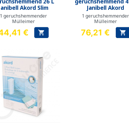
ruchshemmend 26 L
geruchshemmend 4
Janibell Akord Slim
Janibell Akord
1 geruchshemmender
1 geruchshemmende
Mülleimer
Mülleimer
44,41 €
76,21 €


Preis
Preis
Vorschau
