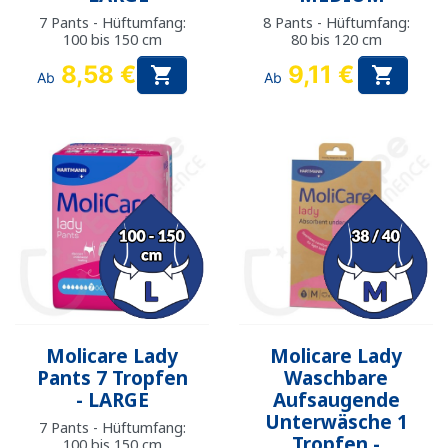
7 Pants - Hüftumfang:
8 Pants - Hüftumfang:
100 bis 150 cm
80 bis 120 cm
8,58 €
9,11 €


Ab
Ab
Molicare Lady
Molicare Lady
Pants 7 Tropfen
Waschbare
- LARGE
Aufsaugende
Unterwäsche 1
7 Pants - Hüftumfang:
Tropfen -
100 bis 150 cm