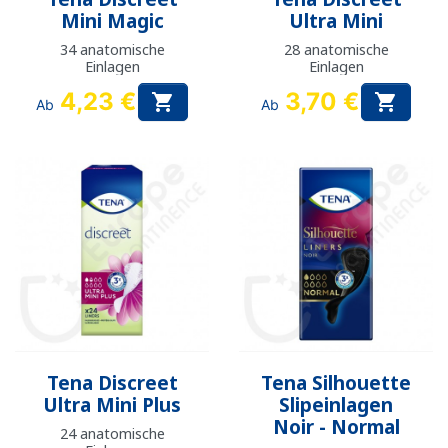
Mini Magic
Ultra Mini
34 anatomische
28 anatomische
Einlagen
Einlagen
4,23 €
3,70 €


Ab
Ab
Tena Discreet
Tena Silhouette
Ultra Mini Plus
Slipeinlagen
Noir - Normal
24 anatomische