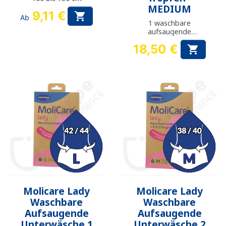
MEDIUM
9,11 €

Ab
1 waschbare
aufsaugende
unterwäsche
18,50 €

Preis
Molicare Lady
Molicare Lady
Waschbare
Waschbare
Aufsaugende
Aufsaugende
Unterwäsche 1
Unterwäsche 2