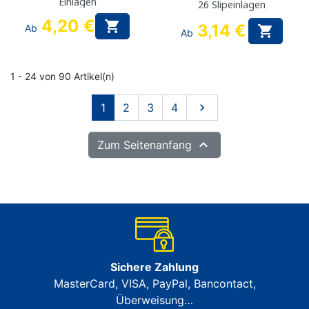
Einlagen
26 Slipeinlagen
4,20 €

3,14 €
Ab

Ab
1 - 24 von 90 Artikel(n)
Weiter
1
2
3
4


Zum Seitenanfang
Sichere Zahlung
MasterCard, VISA, PayPal, Bancontact,
Überweisung…