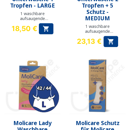
Tropfen - LARGE
Tropfen + 5
Schutz -
1 waschbare
MEDIUM
aufsaugende
unterwäsche
1 waschbare
18,50 €

aufsaugende
Preis
unterwäsche + 5
23,13 €

Schutz
Preis
Molicare Lady
Molicare Schutz
Waschbare
für Molicare