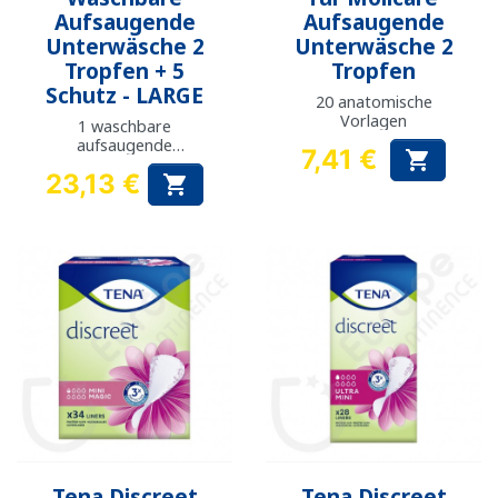
Aufsaugende
Aufsaugende
Unterwäsche 2
Unterwäsche 2
Tropfen + 5
Tropfen
Schutz - LARGE
20 anatomische
Vorlagen
1 waschbare
aufsaugende
7,41 €

unterwäsche + 5
Preis
23,13 €

Schutz
Preis
Tena Discreet
Tena Discreet