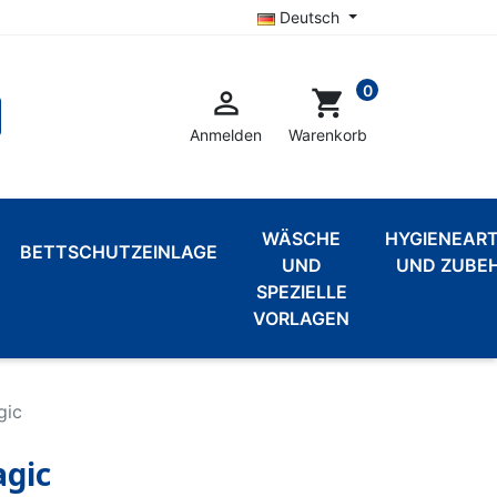
Deutsch
0

shopping_cart
Anmelden
Warenkorb
WÄSCHE
HYGIENEART
BETTSCHUTZEINLAGE
UND
UND ZUBE
SPEZIELLE
VORLAGEN
gic
agic