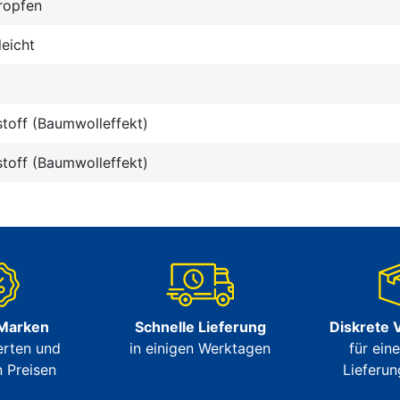
ropfen
leicht
stoff (Baumwolleffekt)
stoff (Baumwolleffekt)
 Marken
Schnelle Lieferung
Diskrete 
erten und
in einigen Werktagen
für ein
 Preisen
Lieferun