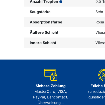
Anzahl Tropfen
0,5 T
info
Saugstärke
Sehr 
Absorptionsfarbe
Rosa
Äußere Schicht
Vlies
Innere Schicht
Vlies
Sichere Zahlung
Etliche
MasterCard, VISA,
zu reduzi
PayPal, Bancontact,
günstigen
Überweisung…