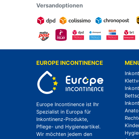
Versandoptionen
EUROPE INCONTINENCE
MEN
Inkon
Klettv
Inkon
Betts
Inkon
Europe Incontinence ist Ihr
Anato
Spezialist in Europa für
Recht
Inkontinenz-Produkte,
Kinde
Pflege- und Hygieneartikel.
Hygie
Wir möchten jedem den