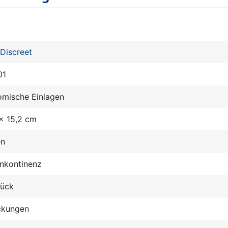
Discreet
01
omische Einlagen
x 15,2 cm
en
nkontinenz
tück
ckungen