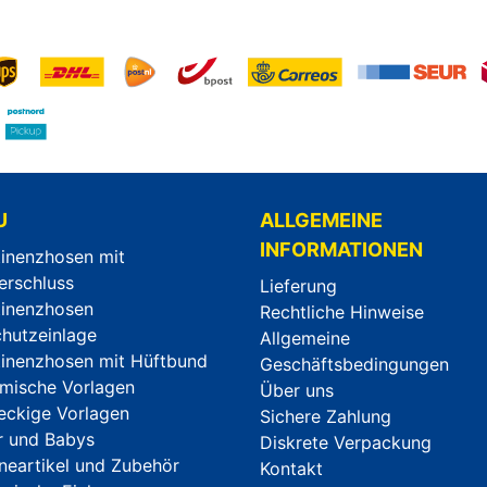
U
ALLGEMEINE
INFORMATIONEN
tinenzhosen mit
erschluss
Lieferung
tinenzhosen
Rechtliche Hinweise
chutzeinlage
Allgemeine
tinenzhosen mit Hüftbund
Geschäftsbedingungen
mische Vorlagen
Über uns
eckige Vorlagen
Sichere Zahlung
r und Babys
Diskrete Verpackung
neartikel und Zubehör
Kontakt