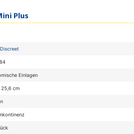
Mini Plus
Discreet
84
omische Einlagen
x 25,6 cm
en
nkontinenz
tück