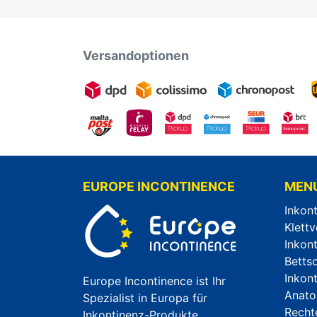
Versandoptionen
EUROPE INCONTINENCE
MEN
Inkon
Klettv
Inkon
Betts
Inkon
Europe Incontinence ist Ihr
Anato
Spezialist in Europa für
Recht
Inkontinenz-Produkte,