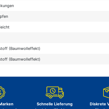
ckungen
opfen
leicht
stoff (Baumwolleffekt)
stoff (Baumwolleffekt)
 Marken
Schnelle Lieferung
Diskrete 