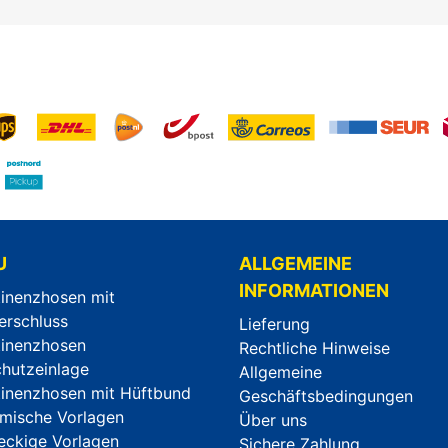
U
ALLGEMEINE
INFORMATIONEN
tinenzhosen mit
erschluss
Lieferung
tinenzhosen
Rechtliche Hinweise
chutzeinlage
Allgemeine
tinenzhosen mit Hüftbund
Geschäftsbedingungen
mische Vorlagen
Über uns
eckige Vorlagen
Sichere Zahlung