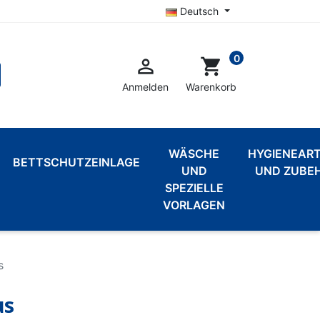
Deutsch
0

shopping_cart
Anmelden
Warenkorb
WÄSCHE
HYGIENEART
BETTSCHUTZEINLAGE
UND
UND ZUBE
SPEZIELLE
VORLAGEN
s
us