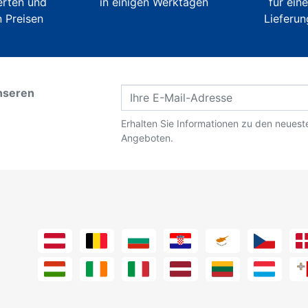
erten und
in einigen Werktagen
für ein
 Preisen
Lieferun
nseren
Erhalten Sie Informationen zu den neues
Angeboten.