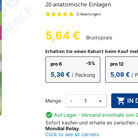
20 anatomische Einlagen
E EINLAGEN
LL-SLIP
LHOSEN
CHEN
PVC-UNTERHOSEN FÜR
EINMALHANDSCHUHE
FIXIERHOSEN
BAUMWOLL-
WASCHBAR
BETTN
ÄNNER
KINDER
FÜR ER
ALARM
FÜR 
5,64 €
Bruttopreis
(5 Bewertung
Erhalten Sie einen Rabatt beim Kauf m
-5%
pro 6
pro 12
 FÜR KINDER
FERNER UND
ANZÜGE
WASCHBARE WINDELN
HÄNDE- UND
BODY
NAHRUNGSE
KINDERSC
OVE
5,36 €
5,08 €
/ Packung
/ 
RISCHER
FLÄCHENDESINFEKTION
FÜR KINDER

IN
Menge
-
+

Auf Lager
- Versand innerhalb von 
Sofort kaufen
und erhalte es
zwischen
Mondial Relay
.
Click to see all carriers