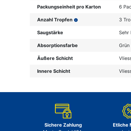
Packungseinheit pro Karton
6 Pa
Anzahl Tropfen
3 Tr
info
Saugstärke
Sehr 
Absorptionsfarbe
Grün
Äußere Schicht
Vlies
Innere Schicht
Vlies
Sichere Zahlung
Etliche