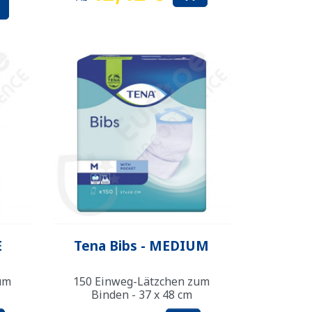

Vorschau

E
Tena Bibs - MEDIUM
um
150 Einweg-Lätzchen zum
Binden - 37 x 48 cm