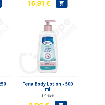
16,91 €

Preis
Vorschau

250
Tena Body Lotion - 500
ml
1 Stück