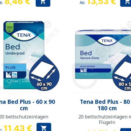
8,46 €
13,53 €


Ab
Ab
Vorschau
Vorschau


na Bed Plus - 60 x 90
Tena Bed Plus - 80
cm
180 cm
20 bettschutzeinlagen
20 bettschutzeinlagen 
Flügeln
11,43 €

b