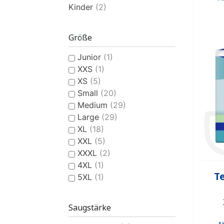
Kinder
(2)
Größe
Junior
(1)
XXS
(1)
XS
(5)
Small
(20)
Medium
(29)
Large
(29)
XL
(18)
XXL
(5)
XXXL
(2)
4XL
(1)
Te
5XL
(1)
Saugstärke