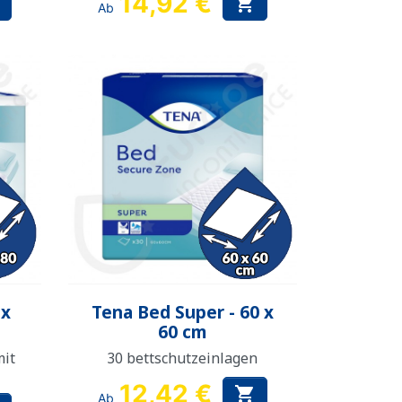
14,92 €

Ab
Vorschau

 x
Tena Bed Super - 60 x
60 cm
mit
30 bettschutzeinlagen
12,42 €

Ab