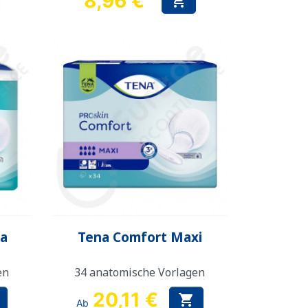
8,96 €

Preis
Vorschau

ra
Tena Comfort Maxi
en
34 anatomische Vorlagen
20,11 €

Ab