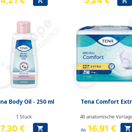
4,21 €
5,24 €


Preis
Preis
Vorschau
Vorschau


na Body Oil - 250 ml
Tena Comfort Ext
1 Stück
40 anatomische Vorlag
7,30 €
16,91 €


Ab
Preis