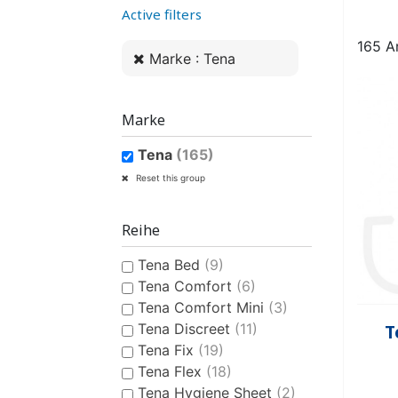
Active filters
ANATOMISCHE EINLAGEN
HYGIENEARTIKEL UND
KLASSISCHE
PVC-SLIP
ANATOMISCH
BAUMWO
WINDE
LÄTZ
PFLEGEPRODUKTE
WINDELHOSEN
FÜR FRAUEN
FÜR M
165 A
Marke : Tena
Marke
Tena
(165)
Reset this group
SCHWIMMWINDELN FÜR
KONTINENZHILFEN
BADEANZÜGE
BADEANZÜGE
FLECKENENT
SCHLAF
KINDER
LUFTERF
Reihe
Tena Bed
(9)
Tena Comfort
(6)
Tena Comfort Mini
(3)
Tena Discreet
(11)
T
Tena Fix
(19)
Tena Flex
(18)
Tena Hygiene Sheet
(2)
HYGIENEARTIKEL UND