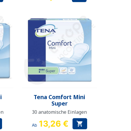
Vorschau

i
Tena Comfort Mini
Super
en
30 anatomische Einlagen
13,26 €

Ab