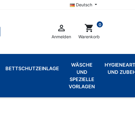
Deutsch
0

shopping_cart
Anmelden
Warenkorb
WÄSCHE
HYGIENEART
BETTSCHUTZEINLAGE
UND
UND ZUBE
SPEZIELLE
VORLAGEN