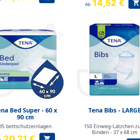
14,52 €
Ab
Vorschau
Vorschau


na Bed Super - 60 x
Tena Bibs - LARG
90 cm
35 bettschutzeinlagen
150 Einweg-Lätzchen z
Binden - 37 x 68 cm
20,21 €
