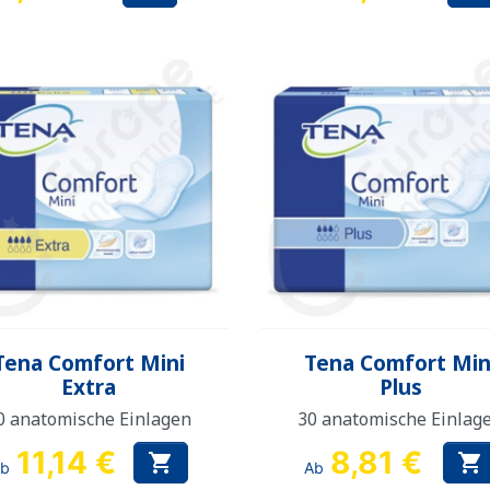
Vorschau
Vorschau


Tena Comfort Mini
Tena Comfort Min
Extra
Plus
0 anatomische Einlagen
30 anatomische Einlag
11,14 €
8,81 €


Ab
Ab