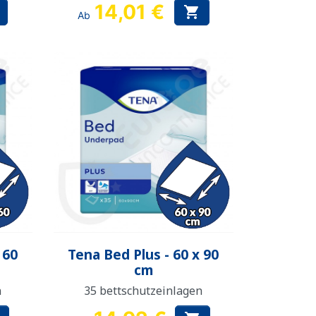
14,01 €

Ab
Vorschau

 60
Tena Bed Plus - 60 x 90
cm
n
35 bettschutzeinlagen