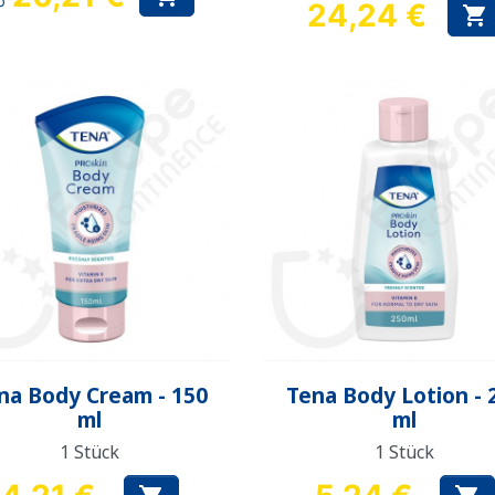
b
24,24 €

Preis
Vorschau
Vorschau


na Body Cream - 150
Tena Body Lotion - 
ml
ml
1 Stück
1 Stück