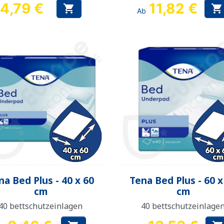
4,79 €
11,82 €


Ab
Preis
Vorschau
Vorschau


na Bed Plus - 40 x 60
Tena Bed Plus - 60 x
cm
cm
40 bettschutzeinlagen
40 bettschutzeinlage