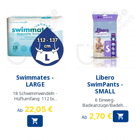
Swimmates -
Libero
LARGE
SwimPants -
SMALL
18 Schwimmwindeln -
Hüftumfang: 112 bis
6 Einweg-
137 cm
Badeanzüge/Badehos
22,05 €
Ab
en / 7-12kg
2,70 €

Ab
