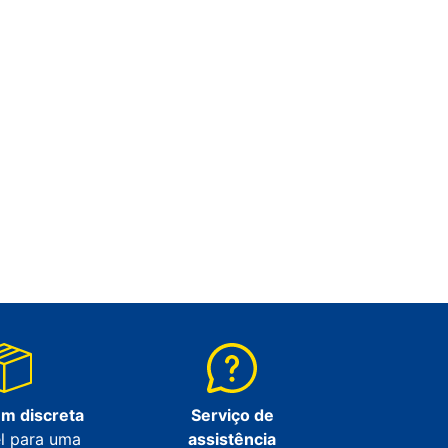
m discreta
Serviço de
l para uma
assistência