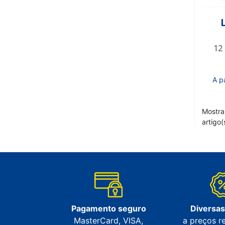
12 
A p
Mostra
artigo(
Pagamento seguro
Diversa
MasterCard, VISA,
a preços r