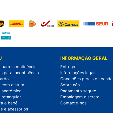
U
INFORMAÇÃO GERAL
 para incontinência
Entrega
s para incontinência
Informações legais
ardo
Condições gerais de venda
a com cintura
Sobre nós
a anatómica
Pagamento seguro
 retangular
Embalagem discreta
ça e bebé
Contacte-nos
ne e acessórios