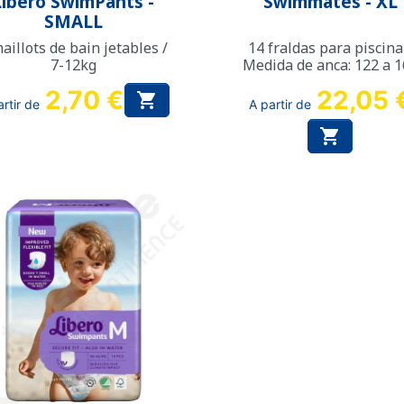
Libero SwimPants -
Swimmates - XL
SMALL
aillots de bain jetables /
14 fraldas para piscina
7-12kg
Medida de anca: 122 a 
cm
2,70 €
22,05 

artir de
A partir de
