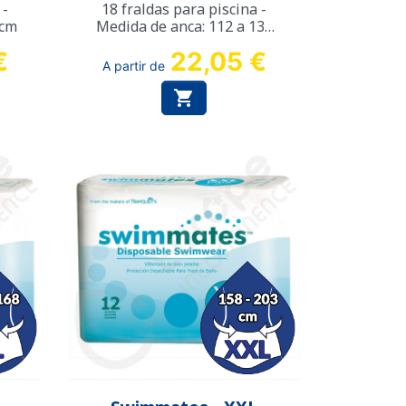
 -
18 fraldas para piscina -
 cm
Medida de anca: 112 a 137
cm
€
22,05 €
A partir de

Vista rápida
