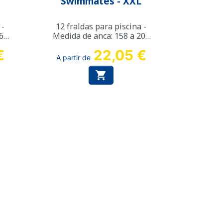
Swimmates - XXL
 -
12 fraldas para piscina -
168
Medida de anca: 158 a 203
cm
€
22,05 €
A partir de
