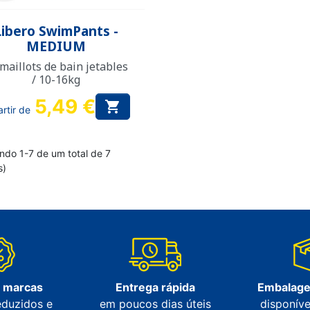
Vista rápida

Libero SwimPants -
MEDIUM
maillots de bain jetables
/ 10-16kg
5,49 €

artir de
ndo 1-7 de um total de 7
s)
s marcas
Entrega rápida
Embalage
eduzidos e
em poucos dias úteis
disponíve