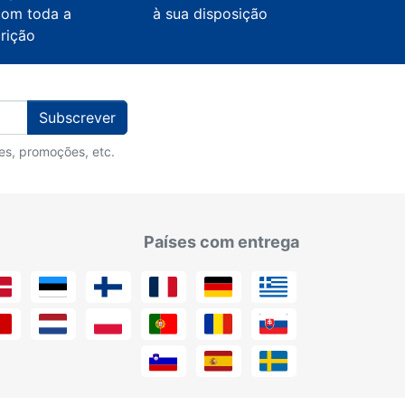
com toda a
à sua disposição
crição
Subscrever
des, promoções, etc.
Países com entrega