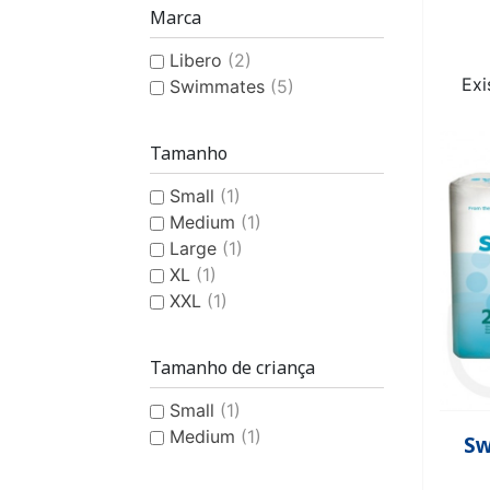
PROTEÇÃO ANATÓMICA
HIGIENE E CUIDADOS
FRALDA CLÁSSICA
CUECA PLÁSTICA
PROTEÇÃO 
CUECA 
FRALDA
BAB
Marca
FEMININA
MASC
Libero
(2)
Exi
Swimmates
(5)
Tamanho
FATO DE BANHO
PIJ
Small
(1)
FRALDA PISCINA CRIANÇA
APOIO À INCONTINÊNCIA
FATO DE BA
TIRA-NÓ
Medium
(1)
DESODO
Large
(1)
XL
(1)
XXL
(1)
Tamanho de criança
Small
(1)
HIGIENE E CUIDADOS
Medium
(1)
Sw
CRIANÇA