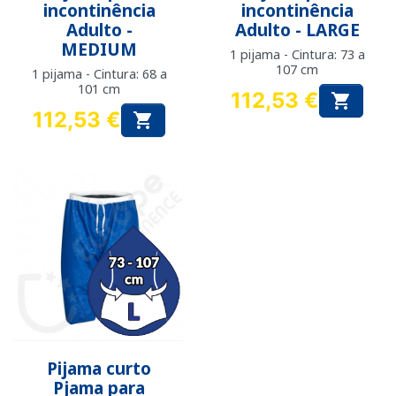
incontinência
incontinência
Adulto -
Adulto - LARGE
MEDIUM
1 pijama - Cintura: 73 a
107 cm
1 pijama - Cintura: 68 a
101 cm
112,53 €

Preço
112,53 €

Preço
Pijama curto
Pjama para