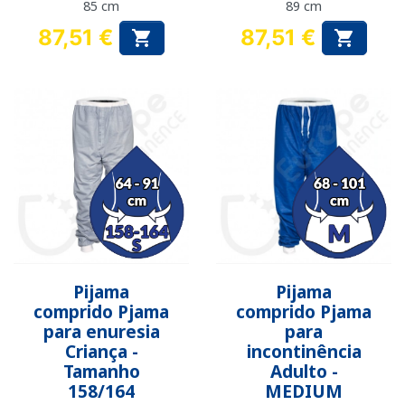
85 cm
89 cm
87,51 €
87,51 €


Preço
Preço
Pijama
Pijama
comprido Pjama
comprido Pjama
para enuresia
para
Criança -
incontinência
Tamanho
Adulto -
158/164
MEDIUM