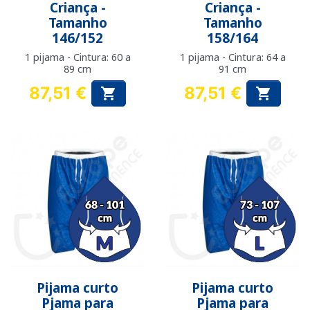
Criança -
Criança -
Tamanho
Tamanho
146/152
158/164
1 pijama - Cintura: 60 a
1 pijama - Cintura: 64 a
89 cm
91 cm
87,51 €
87,51 €


Preço
Preço
Pijama curto
Pijama curto
Pjama para
Pjama para