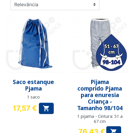
Saco estanque
Pijama
Pjama
comprido Pjama
para enuresia
1 saco
Criança -
17,57 €
Tamanho 98/104

Preço
1 pijama - Cintura: 51 a
67 cm
76,43 €
