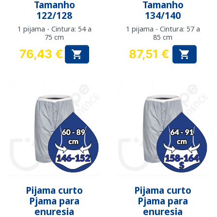
Tamanho
Tamanho
122/128
134/140
1 pijama - Cintura: 54 a
1 pijama - Cintura: 57 a
75 cm
85 cm
76,43 €
87,51 €


Preço
Preço
Pijama curto
Pijama curto
Pjama para
Pjama para
enuresia
enuresia