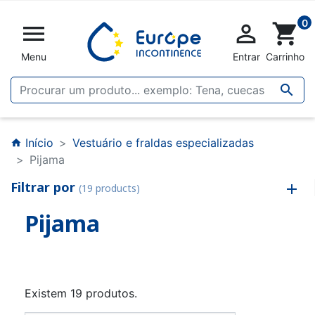
0


shopping_cart
Menu
Entrar
Carrinho

Início
Vestuário e fraldas especializadas
home
Pijama
Filtrar por
(19 products)
Pijama
Existem 19 produtos.