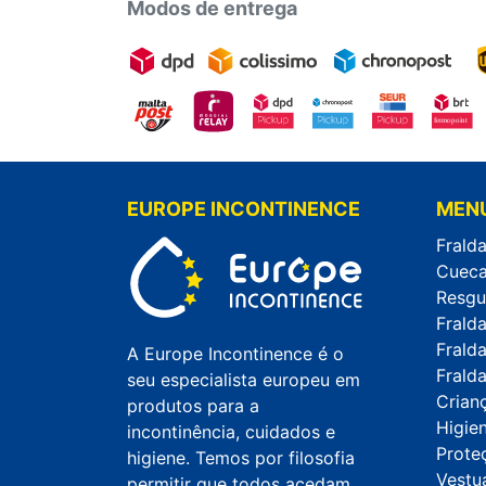
Modos de entrega
EUROPE INCONTINENCE
MEN
Fralda
Cueca
Resgu
Frald
Frald
A Europe Incontinence é o
Fralda
seu especialista europeu em
Crian
produtos para a
Higie
incontinência, cuidados e
Prote
higiene. Temos por filosofia
Vestuá
permitir que todos acedam