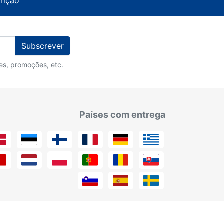
crição
Subscrever
des, promoções, etc.
Países com entrega