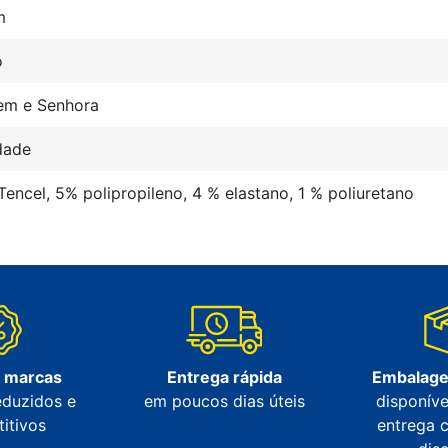
m
o
m e Senhora
dade
encel, 5% polipropileno, 4 % elastano, 1 % poliuretano
s marcas
Entrega rápida
Embalage
eduzidos e
em poucos dias úteis
disponíve
itivos
entrega 