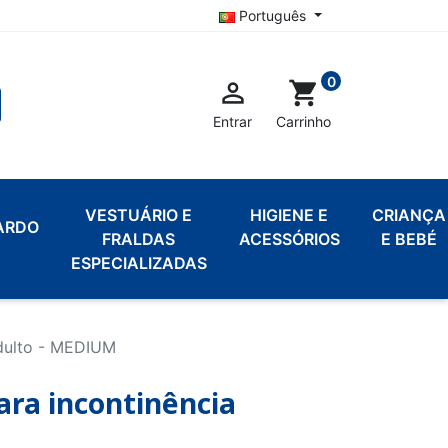
Português
0

shopping_cart
Entrar
Carrinho
VESTUÁRIO E
HIGIENE E
CRIANÇA
ARDO
FRALDAS
ACESSÓRIOS
E BEBÉ
ESPECIALIZADAS
Adulto - MEDIUM
ara incontinência