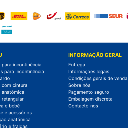
U
INFORMAÇÃO GERAL
 para incontinência
Entrega
s para incontinência
Informações legais
ardo
Condições gerais de venda
a com cintura
Sobre nós
a anatómica
Pagamento seguro
 retangular
Embalagem discreta
ça e bebé
Contacte-nos
ne e acessórios
ção anatómica
rio e fraldas