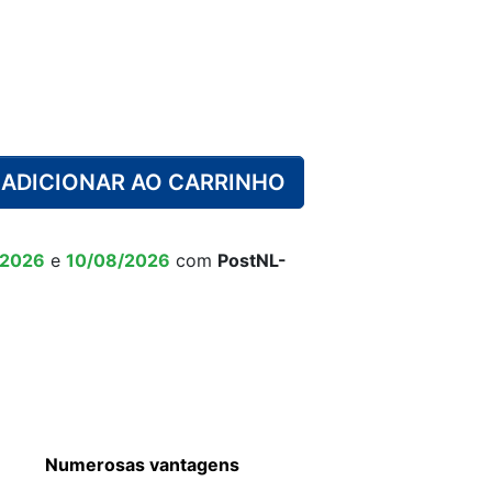
ÁVEL ADULTO
URINÁRIO
ALGODÃO
CAIXOTE DO LIXO PARA
FRALDA PISCINA
CUECA DE
ANÇA
APRENDIZAGEM
FRALDAS
ADICIONAR AO CARRINHO
MACACO
CALÇADO
O ALIMENTAR
 CRIANÇA
ALARME URINÁRIO
ANTIDERRAPANTE
CRIANÇA
/2026
e
10/08/2026
com
PostNL-
Numerosas vantagens