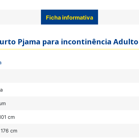
Ficha informativa
 curto Pjama para incontinência Adult
a
ma
um
101 cm
 176 cm