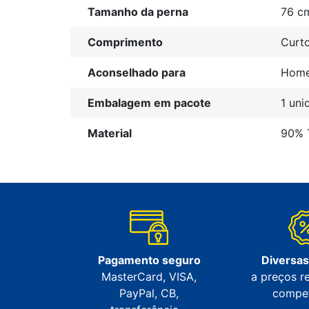
Tamanho da perna
76 c
Comprimento
Curt
Aconselhado para
Home
Embalagem em pacote
1 uni
Material
90% T
Pagamento seguro
Diversa
MasterCard, VISA,
a preços r
PayPal, CB,
compet