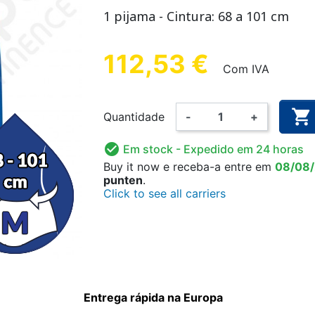
ANATÓMICA
ALGODÃO
 FÁCIL
ETE
CUECA DE FIXAÇÃO
CUECA PLÁSTICA
LUVA DE EXAME
FRALDA LAV
ALARME 
CUECA 
1 pijama - Cintura: 68 a 101 cm
ULINA
CRIANÇA
CRI
112,53 €
Com IVA

Quantidade
-
+
AMA
BODY
FATO 
NHO CRIANÇA
DOAS E
DESINFECÇÃO DAS MÃOS
FRALDA LAVÁVEL
SUPLEMENT
PIJAMA

Em stock
- Expedido em 24 horas
RIZANTE
E SUPERFÍCIES
CRIANÇA
Buy it now
e receba-a
entre em
08/08
punten
.
Click to see all carriers
Entrega rápida na Europa