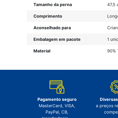
Tamanho da perna
47,5
Comprimento
Long
Aconselhado para
Cria
Embalagem em pacote
1 uni
Material
90% T
Pagamento seguro
Diversa
MasterCard, VISA,
a preços r
PayPal, CB,
compet