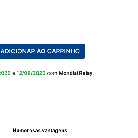
ÁVEL ADULTO
URINÁRIO
ALGODÃO
CAIXOTE DO LIXO PARA
FRALDA PISCINA
CUECA DE
ANÇA
APRENDIZAGEM
FRALDAS
ADICIONAR AO CARRINHO
MACACO
CALÇADO
O ALIMENTAR
 CRIANÇA
ALARME URINÁRIO
ANTIDERRAPANTE
CRIANÇA
2026
e
12/08/2026
com
Mondial Relay
.
Numerosas vantagens