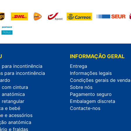
U
INFORMAÇÃO GERAL
 para incontinência
Entrega
s para incontinência
Informações legais
ardo
Condições gerais de venda
a com cintura
Sobre nós
a anatómica
Pagamento seguro
 retangular
Embalagem discreta
ça e bebé
Contacte-nos
ne e acessórios
ção anatómica
rio e fraldas