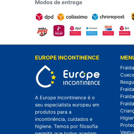
Modos de entrega
EUROPE INCONTINENCE
MEN
Fralda
Cueca
Resgu
Frald
Frald
A Europe Incontinence é o
Fralda
seu especialista europeu em
Crian
produtos para a
Higie
incontinência, cuidados e
Prote
higiene. Temos por filosofia
Vestuá
permitir que todos acedam