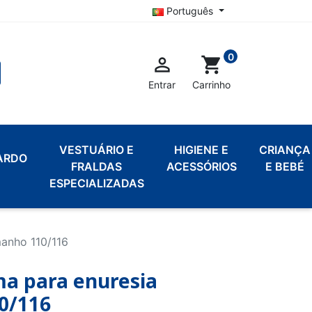
Português
0

shopping_cart
Entrar
Carrinho
VESTUÁRIO E
HIGIENE E
CRIANÇA
ARDO
FRALDAS
ACESSÓRIOS
E BEBÉ
ESPECIALIZADAS
manho 110/116
a para enuresia
0/116