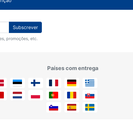
crição
Subscrever
des, promoções, etc.
Países com entrega