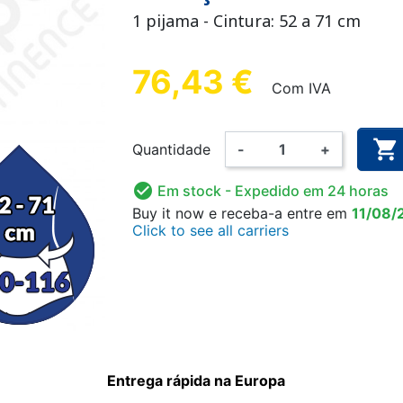
ANATÓMICA
ALGODÃO
 FÁCIL
ETE
CUECA DE FIXAÇÃO
CUECA PLÁSTICA
LUVA DE EXAME
FRALDA LAV
ALARME 
CUECA 
1 pijama - Cintura: 52 a 71 cm
ULINA
CRIANÇA
CRI
76,43 €
Com IVA

Quantidade
-
+
AMA
BODY
FATO 
NHO CRIANÇA
DOAS E
DESINFECÇÃO DAS MÃOS
FRALDA LAVÁVEL
SUPLEMENT
PIJAMA

Em stock
- Expedido em 24 horas
RIZANTE
E SUPERFÍCIES
CRIANÇA
Buy it now
e receba-a
entre em
11/08/
Click to see all carriers
Entrega rápida na Europa