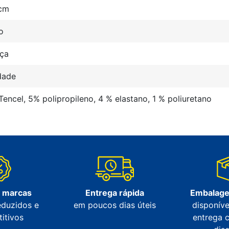
 cm
o
nça
dade
encel, 5% polipropileno, 4 % elastano, 1 % poliuretano
s marcas
Entrega rápida
Embalage
eduzidos e
em poucos dias úteis
disponíve
itivos
entrega 