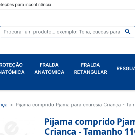
oteções para incontinência

ROTEÇÃO
FRALDA
FRALDA
RESGU
NATÓMICA
ANATÓMICA
RETANGULAR
ança
Pijama comprido Pjama para enuresia Criança - Ta
Pijama comprido Pjam
Criança - Tamanho 11