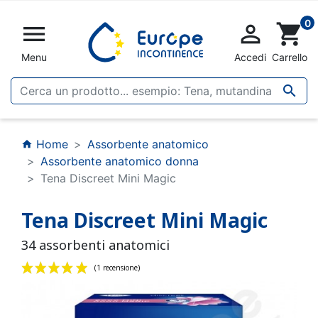
0


shopping_cart
Menu
Accedi
Carrello

Home
Assorbente anatomico
home
Assorbente anatomico donna
Tena Discreet Mini Magic
Tena Discreet Mini Magic
34 assorbenti anatomici
(1 recensione)