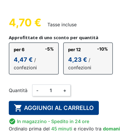
4,70 €
Tasse incluse
Approfittate di uno sconto per quantità
-5%
-10%
per 6
per 12
4,47 €
4,23 €
/
/
confezioni
confezioni
Quantità
-
+

AGGIUNGI AL CARRELLO

In magazzino
- Spedito in 24 ore
Ordinalo prima del
45 minuti
e ricevilo
tra
domani