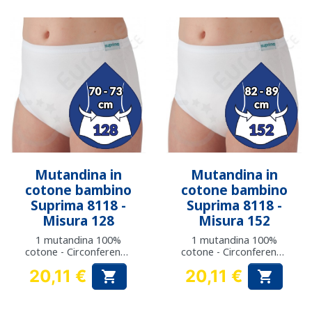
Mutandina in
Mutandina in
cotone bambino
cotone bambino
Suprima 8118 -
Suprima 8118 -
Misura 128
Misura 152
1 mutandina 100%
1 mutandina 100%
cotone - Circonferenza
cotone - Circonferenza
fianchi: da 70 a 73 cm
fianchi: da 82 a 89 cm
20,11 €
20,11 €


Prezzo
Prezzo