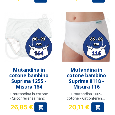
Prezzo
Prezzo
Mutandina in
Mutandina in
cotone bambino
cotone bambino
Suprima 1255 -
Suprima 8118 -
Misura 164
Misura 116
1 mutandina in cotone
1 mutandina 100%
- Circonferenza fianchi:
cotone - Circonferenza
da 90 a 93 cm
fianchi: da 66 a 69 cm
26,85 €
20,11 €


Prezzo
Prezzo