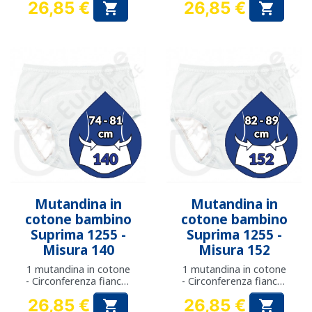
26,85 €
26,85 €


Prezzo
Prezzo
Mutandina in
Mutandina in
cotone bambino
cotone bambino
Suprima 1255 -
Suprima 1255 -
Misura 140
Misura 152
1 mutandina in cotone
1 mutandina in cotone
- Circonferenza fianchi:
- Circonferenza fianchi:
da 74 a 81 cm
da 82 a 89 cm
26,85 €
26,85 €

