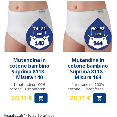
Mutandina in
Mutandina in
cotone bambino
cotone bambino
Suprima 8118 -
Suprima 8118 -
Misura 140
Misura 164
1 mutandina 100%
1 mutandina 100%
cotone - Circonferenza
cotone - Circonferenza
fianchi: da 74 a 81 cm
fianchi: da 90 a 93 cm
20,11 €
20,11 €


Prezzo
Prezzo
Visualizzati 1-10 su 10 articoli