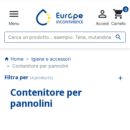
0


shopping_cart
Menu
Accedi
Carrello

Home
Igiene e accessori
home
Contenitore per pannolini
Filtra per
(4 products)
Contenitore per
pannolini