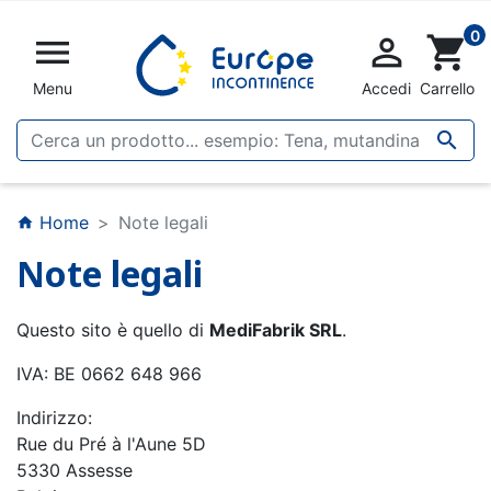
0


shopping_cart
Menu
Accedi
Carrello

Home
Note legali
home
Note legali
Questo sito è quello di
MediFabrik SRL
.
IVA: BE 0662 648 966
Indirizzo:
Rue du Pré à l'Aune 5D
5330 Assesse