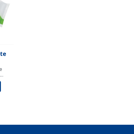
tte
e