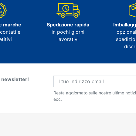
e marche
Spedizione rapida
Imballagg
contati e
in pochi giorni
opzional
itivi
lavorativi
spedizio
disc
ra newsletter!
Resta aggiornato sulle nostre ultime notiz
ecc.