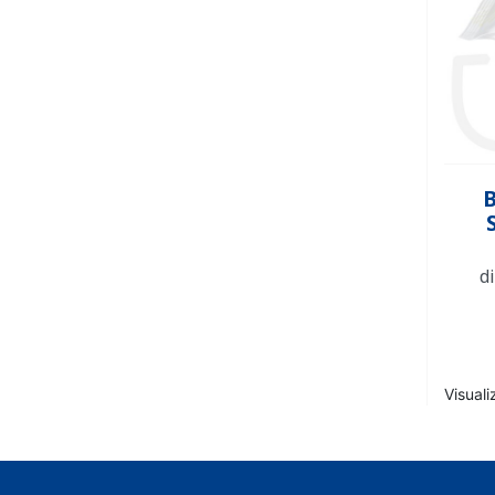
B
d
Visuali