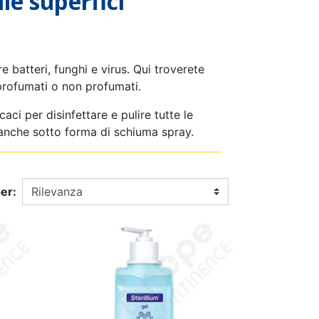
le superfici
 IN COTONE
O LAVABILE
 STOP PIPÌ
PANNOLINO PISCINA
CONTENITORE PER
MUTANDINA DI
BINO
ULTI
APPRENDIMENTO
PANNOLINI
e batteri, funghi e virus. Qui troverete
 profumati o non profumati.
aci per disinfettare e pulire tutte le
li anche sotto forma di schiuma spray.
A BAMBINO
RATORE
UTA
CALZINO ANTISCIVOLO
ALLARME STOP PIPÌ
ENTARE
BAMBINO
er: