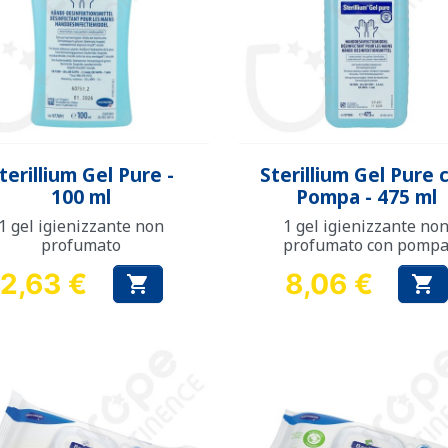
Anteprima
Anteprima


terillium Gel Pure -
Sterillium Gel Pure 
100 ml
Pompa - 475 ml
1 gel igienizzante non
1 gel igienizzante no
profumato
profumato con pomp
2,63 €
8,06 €


Prezzo
Prezzo