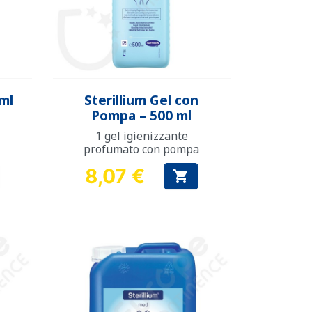
Anteprima

 ml
Sterillium Gel con
Pompa – 500 ml
1 gel igienizzante
profumato con pompa
8,07 €

Prezzo