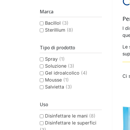
ASSORBENTE ANATOMICO
MUTANDINA IN PLASTICA
PANNOLINO CLASSICO
IGIENE E CURA DELLA
ASSORBENTE
MUTANDINA
PANNO
BAVA
Marca
PERSONA
DONNA
MUTA
UO
Pe
Bacillol
(3)
I d
Sterillium
(8)
que
Le 
Tipo di prodotto
sup
Spray
(1)
PRODOTTI DI SUPPORTO
COSTUME DA BAGNO
PANNOLINO PISCINA
COSTUME 
SMACCHI
PIGI
Soluzione
(3)
PER L'INCONTINENZA
BAMBINO
ELIMINA
BAM
Gel idroalcolico
(4)
Ci 
Mousse
(1)
Salvietta
(3)
Uso
Disinfettare le mani
(8)
IGIENE E CURA DEL
Disinfettare le superfici
BAMBINO
(3)