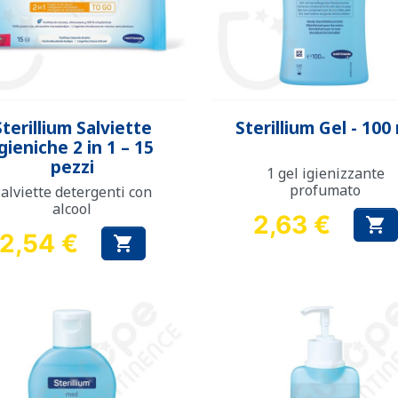
Anteprima
Anteprima


Sterillium Salviette
Sterillium Gel - 100
gieniche 2 in 1 – 15
pezzi
1 gel igienizzante
profumato
alviette detergenti con
alcool
2,63 €

Prezzo
2,54 €

Prezzo