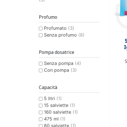
Profumo
Profumato
(3)
Senza profumo
(8)
I
Pompa dosatrice
S
Senza pompa
(4)
Con pompa
(3)
Capacità
5 litri
(1)
15 salviette
(1)
160 salviette
(1)
475 ml
(1)
80 salviette
(1)