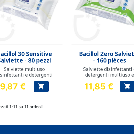
Anteprima
Anteprima


acillol 30 Sensitive
Bacillol Zero Salvie
Salviette - 80 pezzi
- 160 pièces
Salviette multiuso
Salviette disinfettanti 
isinfettanti e detergenti
detergenti multiuso e
durevoli
9,87 €
11,85 €


Prezzo
Prezzo
zzati 1-11 su 11 articoli