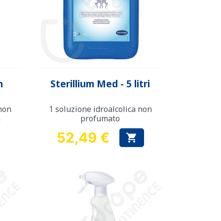
Anteprima

n
Sterillium Med - 5 litri
 non
1 soluzione idroalcolica non
a
profumato
52,49 €

Prezzo