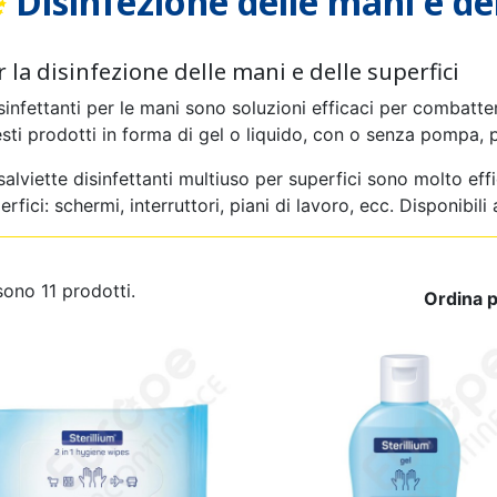
Disinfezione delle mani e del
 ANATOMICO
 IN COTONE
LINO A
GLINO
MUTANDINA DI FISSAGGIO
MUTANDINA IN PLASTICA
GUANTO SANITARIO
MUTANDINA
PANNOLIN
ALLARME
NDINA
MO
BAMBINO
BAM
AD
r la disinfezione delle mani e delle superfici
isinfettanti per le mani sono soluzioni efficaci per combatter
sti prodotti in forma di gel o liquido, con o senza pompa,
salviette disinfettanti multiuso per superfici sono molto effic
erfici: schermi, interruttori, piani di lavoro, ecc. Disponibi
DA BAGNO
ATORE ED
AMA
DISINFEZIONE DELLE MANI
PANNOLINO LAVABILE
BODY
PIGIAM
INTEG
T
-ODORI
BINO
E DELLE SUPERFICI
BAMBINO
ALIM
sono 11 prodotti.
Ordina p