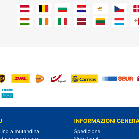
U
INFORMAZIONI GENERA
lino a mutandina
Spedizione
dina assorbente
Note legali