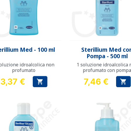
Anteprima
Anteprima


erillium Med - 100 ml
Sterillium Med co
Pompa - 500 ml
oluzione idroalcolica non
1 soluzione idroalcolica
profumato
profumato con pomp
3,37 €
7,46 €


Prezzo
Prezzo