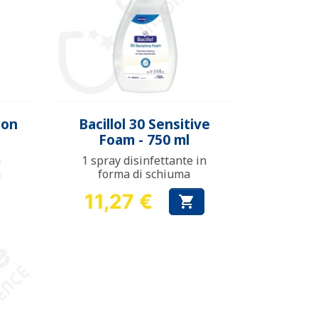
Anteprima

con
Bacillol 30 Sensitive
Foam - 750 ml
n
1 spray disinfettante in
a
forma di schiuma
11,27 €

Prezzo