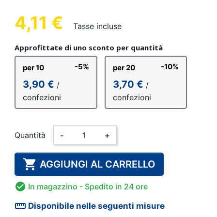
4,11 €
Tasse incluse
Approfittate di uno sconto per quantità
-5%
-10%
per 10
per 20
3,90 €
3,70 €
/
/
confezioni
confezioni
Quantità
-
+

AGGIUNGI AL CARRELLO

In magazzino
- Spedito in 24 ore
straighten
Disponibile nelle seguenti misure