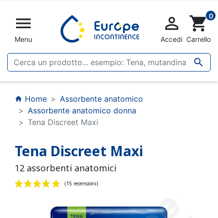
0


shopping_cart
Menu
Accedi
Carrello

Home
Assorbente anatomico
home
Assorbente anatomico donna
Tena Discreet Maxi
Tena Discreet Maxi
12 assorbenti anatomici
(15 recensioni)