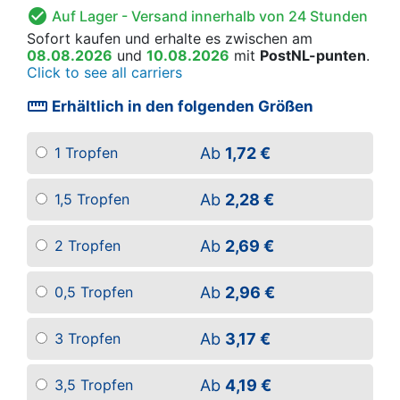

Auf Lager
- Versand innerhalb von 24 Stunden
Sofort kaufen
und erhalte es
zwischen am
08.08.2026
und
10.08.2026
mit
PostNL-punten
.
Click to see all carriers
straighten
Erhältlich in den folgenden Größen
Ab
1,72 €
1 Tropfen
Ab
2,28 €
1,5 Tropfen
Ab
2,69 €
2 Tropfen
Ab
2,96 €
0,5 Tropfen
Ab
3,17 €
3 Tropfen
Ab
4,19 €
3,5 Tropfen