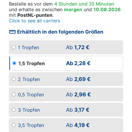
Bestelle es vor dem
4 Stunden und 35 Minuten
und erhalte es
zwischen
morgen
und
10.08.2026
mit
PostNL-punten
.
Click to see all carriers
straighten
Erhältlich in den folgenden Größen
Ab
1,72 €
1 Tropfen
Ab
2,28 €
1,5 Tropfen
Ab
2,69 €
2 Tropfen
Ab
2,96 €
0,5 Tropfen
Ab
3,17 €
3 Tropfen
Ab
4,19 €
3,5 Tropfen