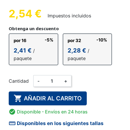
2,54 €
Impuestos incluidos
Obtenga un descuento
-5%
-10%
por 16
por 32
2,41 €
2,28 €
/
/
paquete
paquete
Cantidad
-
+

AÑADIR AL CARRITO

Disponible
- Envíos en 24 horas
straighten
Disponibles en los siguientes tallas