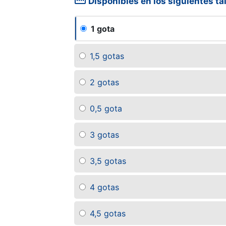
straighten
Disponibles en los siguientes ta
1 gota
1,5 gotas
2 gotas
0,5 gota
3 gotas
3,5 gotas
4 gotas
4,5 gotas