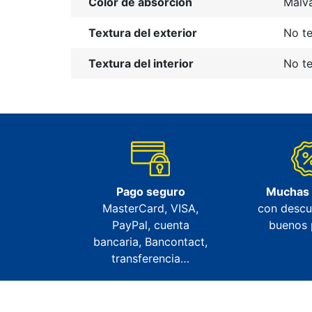
Color de absorción
Malv
Textura del exterior
No te
Textura del interior
No te
Pago seguro
Muchas
MasterCard, VISA,
con descu
PayPal, cuenta
buenos 
bancaria, Bancontact,
transferencia…