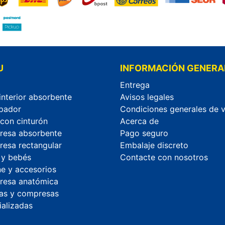
U
INFORMACIÓN GENERA
Entrega
interior absorbente
Avisos legales
pador
Condiciones generales de 
 con cinturón
Acerca de
esa absorbente
Pago seguro
esa rectangular
Embalaje discreto
 y bebés
Contacte con nosotros
ne y accesorios
esa anatómica
as y compresas
ializadas