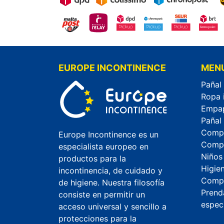
EUROPE INCONTINENCE
MEN
Pañal
Ropa 
Empa
Pañal
Compr
Europe Incontinence es un
Compr
especialista europeo en
Niños
productos para la
Higie
incontinencia, de cuidado y
Compr
de higiene. Nuestra filosofía
Prend
consiste en permitir un
espec
acceso universal y sencillo a
protecciones para la