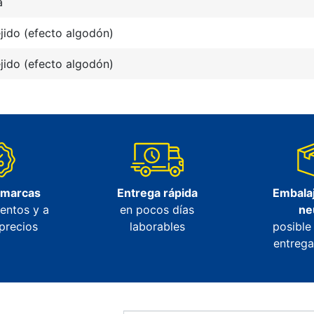
a
jido (efecto algodón)
jido (efecto algodón)
 marcas
Entrega rápida
Embalaj
entos y a
en pocos días
ne
precios
laborables
posible
entrega