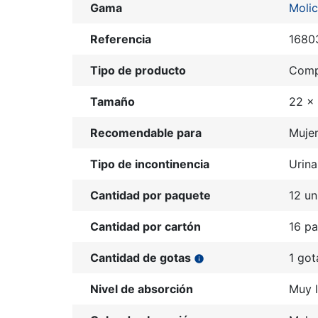
Gama
Moli
Referencia
1680
Tipo de producto
Comp
Tamaño
22 x
Recomendable para
Muje
Tipo de incontinencia
Urina
Cantidad por paquete
12 un
Cantidad por cartón
16 p
Cantidad de gotas
1 got
info
Nivel de absorción
Muy l