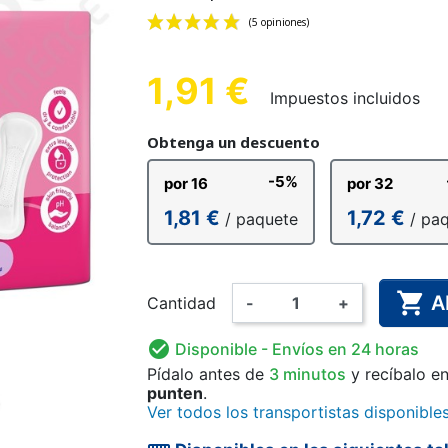
MASCULINA
E ALGODÓN
 FÁCIL
ERO
CULOTE DE PLÁSTICO
ROPA INTERIOR DE
GUANTES DE
ALARMA D
CULOTE D
PAÑAL L
 ANATÓMICO
EXPLORACIÓN
PARA NIÑOS
SUJECIÓN
PARA
AD
1,91 €
Impuestos incluidos
(5 opiniones)
Obtenga un descuento
-5%
por 16
por 32
ARA NIÑOS
NCHAS Y
AMA
DESINFECCIÓN DE MANOS
PAÑAL LAVABLE PARA
BODY
PIJAMA 
MONO D
COMPL
1,81 €
1,72 €
/ paquete
/ pa
RES
Y SUPERFICIES
NIÑOS
ALIM

A
Cantidad
-
+

Disponible
- Envíos en 24 horas
Pídalo antes de
3 minutos
y recíbalo
e
punten
.
Ver todos los transportistas disponible