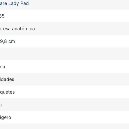
care Lady Pad
35
resa anatómica
 9,8 cm
r
ria
idades
aquetes
a
igero