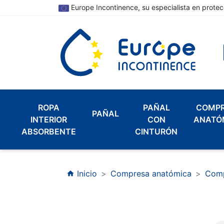
Europe Incontinence, su especialista en protec
ROPA
PAÑAL
COMP
PAÑAL
INTERIOR
CON
ANATÓ
ABSORBENTE
CINTURÓN
Inicio
Compresa anatómica
Comp
home