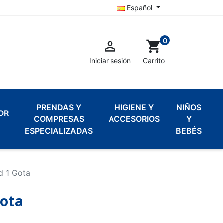
Español
0

shopping_cart
Iniciar sesión
Carrito
PRENDAS Y
HIGIENE Y
NIÑOS
OR
COMPRESAS
ACCESORIOS
Y
ESPECIALIZADAS
BEBÉS
d 1 Gota
Gota