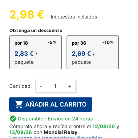
2,98 €
Impuestos incluidos
Obtenga un descuento
-5%
-10%
por 18
por 36
2,83 €
2,69 €
/
/
paquete
paquete
Cantidad
-
+

AÑADIR AL CARRITO

Disponible
- Envíos en 24 horas
Cómpralo ahora
y recíbalo
entre el
12/08/26
y
13/08/26
con
Mondial Relay
.