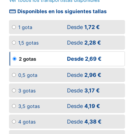
Ver todos los transportistas disponibles
straighten
Disponibles en los siguientes tallas
Desde
1,72 €
1 gota
Desde
2,28 €
1,5 gotas
Desde
2,69 €
2 gotas
Desde
2,96 €
0,5 gota
Desde
3,17 €
3 gotas
Desde
4,19 €
3,5 gotas
Desde
4,38 €
4 gotas