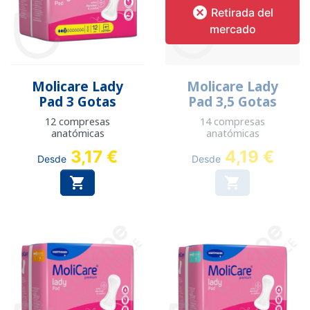

Retirada del
mercado
Molicare Lady
Molicare Lady
Pad 3 Gotas
Pad 3,5 Gotas
12 compresas
14 compresas
anatómicas
anatómicas
3,17 €
4,19 €
Desde
Desde

